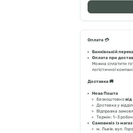
Оплата 💳
Банківській перек
Оплата при достав
Можна сплатити гот
логістичної компані
Доставка 🚚
Нова Пошта
Безкоштовно
від
Доставка у відді
Відправка замов
Термін: 1–3 робочі
Самовивіз із мага
м. Львів, вул. Гор