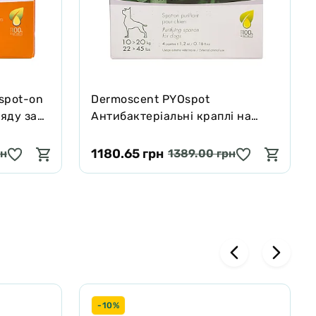
 spot-on
Dermoscent PYOspot
ляду за
Антибактеріальні краплі на
(до 10
холку для собак (10-20 кг)
1180.65 грн
рн
1389.00 грн
-10%