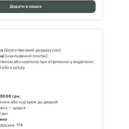
Додати в кошик
аз
(Безготівковий розрахунок)
ці
(накладений платіж)
івкою або карткою при отриманні у відділенні
ї або кур’єру
 3000 грн.
лення або кур'єром до дверей
лень — щодня
 дні
зину
одоцька, 174