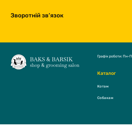
Зворотній зв’язок
Графік роботи: Пн-П
Каталог
Котам
Собакам