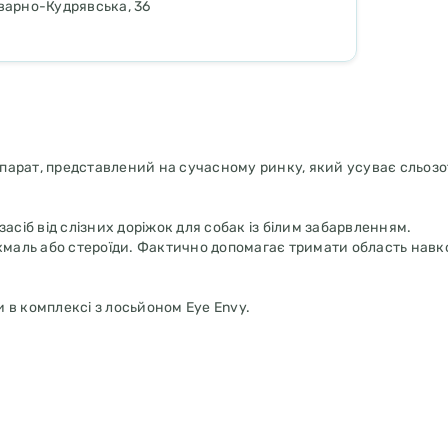
ьварно-Кудрявська, 36
парат, представлений на сучасному ринку, який усуває сльозо
асіб від слізних доріжок для собак із білим забарвленням.
охмаль або стероїди. Фактично допомагає тримати область навк
 в комплексі з лосьйоном Eye Envy.
тиглі виділення навколо очей, їх необхідно м'яко прибрати теп
Спробуйте видалити виділень стільки, скільки можливо. Якщо ви
день, пропустіть 1 пункт.