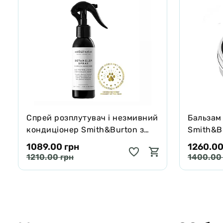
Спрей розплутувач і незмивний
Бальзам
кондиціонер Smith&Burton з
Smith&Bu
протеїнами шовку для шерсті
собак і 
1089.00 грн
1260.00
собак і котів 125 мл
65 г
1210.00 грн
1400.00