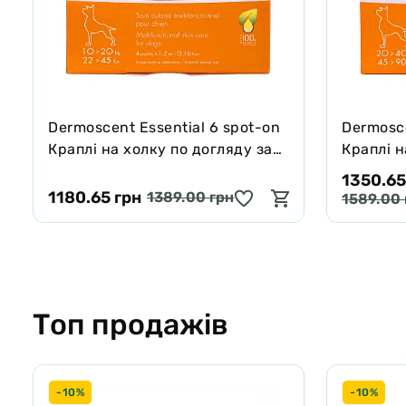
Dermoscent Essential 6 spot-on
Dermosce
Краплі на холку по догляду за
Краплі н
шкірою і шерстю собак (10-20
шкірою 
1350.65
кг)
кг)
1180.65 грн
1389.00 грн
1589.00 
Топ продажів
-10%
-10%