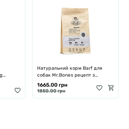
Натуральний корм Barf для
ng
собак Mr.Bones рецепт з
черявої,
Муфлона 1 кг
1665.00 грн
 250 мл
1850.00 грн