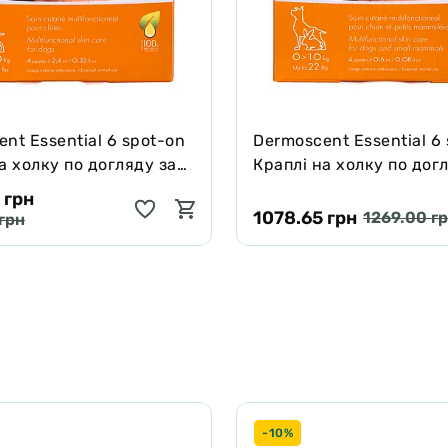
nt Essential 6 spot-on
Dermoscent Essential 6
а холку по догляду за
Краплі на холку по дог
і шерстю собак (20-40
шкірою і шерстю собак 
 грн
кг)
1078.65 грн
1269.00 г
грн
-10%