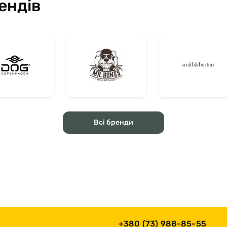
ендів
Всі бренди
+380 (73) 988-85-55