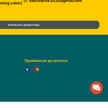
baksbarsik2025@gmail.com
ming salon)
Написати директору
Приймаємо до оплати: