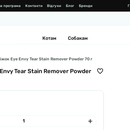
а програма
Контакти
Відгуки
Блог
Бренди
Г
Котам
Собакам
іжок Eye Envy Tear Stain Remover Powder 70 г
 Envy Tear Stain Remover Powder