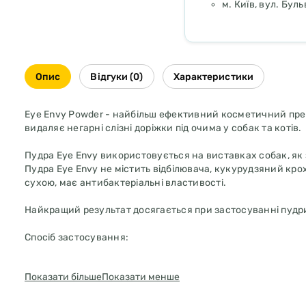
м. Київ, вул. Бул
Опис
Відгуки (0)
Характеристики
Eye Envy Powder - найбільш ефективний косметичний пре
видаляє негарні слізні доріжки під очима у собак та котів.
Пудра Eye Envy використовується на виставках собак, як з
Пудра Eye Envy не містить відбілювача, кукурудзяний кр
сухою, має антибактеріальні властивості.
Найкращий результат досягається при застосуванні пудри
Спосіб застосування:
1. Якщо у Ваших домашніх тварин на очах дуже тверді, зас
Показати більше
Показати менше
допомогою м'якої зубної щітки або маленького гребінця. 
очей, головним чином, рідкі, без великих застиглих відкла