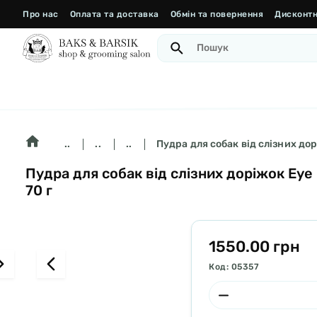
Про нас
Оплата та доставка
Обмін та повернення
Дисконтн
..
..
..
Пудра для собак від слізних дор
Пудра для собак від слізних доріжок Eye
70 г
1550.00 грн
Код: 05357