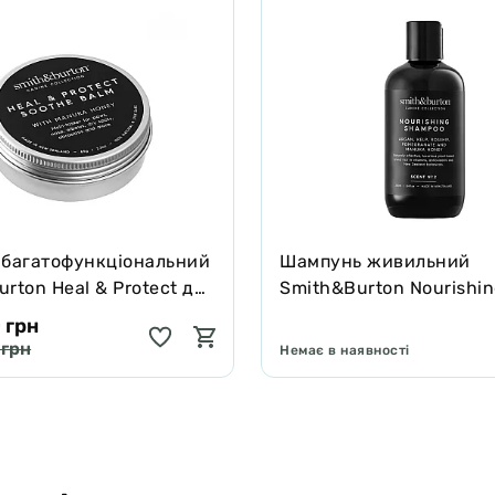
 багатофункціональний
Шампунь живильний
rton Heal & Protect для
Smith&Burton Nourishi
котів зцілює та захищає
Shampoo для довгої, ку
 грн
подвійної шерсті собак
 грн
Немає в наявності