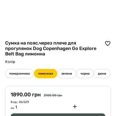
Сумка на пояс,через плече для
прогулянок Dog Copenhagen Go Explore
Belt Bag лимонна
Колір
помаранчева
лимонная
зелена
чорна
дюна
1890.00 грн
2100.00 грн
Код: 06529