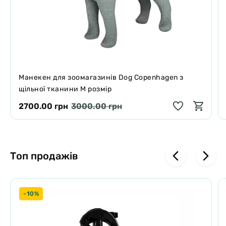
Поради щодо обслуговування
Ручне прання в теплій воді з м’яким миючим засобом
Дайте продукту висохнути на повітрі
Манекен для зоомагазинів Dog Copenhagen з
щільної тканини М розмір
2700.00 грн
3000.00 грн
Топ продажів
-10%