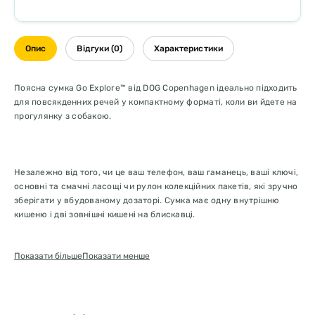
Опис
Відгуки (0)
Характеристики
Поясна сумка Go Explore™ від DOG Copenhagen ідеально підходить
для повсякденних речей у компактному форматі, коли ви йдете на
прогулянку з собакою.
Незалежно від того, чи це ваш телефон, ваш гаманець, ваші ключі,
основні та смачні ласощі чи рулон колекційних пакетів, які зручно
зберігати у вбудованому дозаторі. Сумка має одну внутрішню
кишеню і дві зовнішні кишені на блискавці.
Міцна, водостійка тканина з ефективною світловідбиваючою
Показати більше
Показати менше
стрічкою 3M™ допомагає зберегти вміст сумки в безпеці та
сухості.
Його легко носити на рівні стегон або поперек тіла завдяки
регульованому поясу.