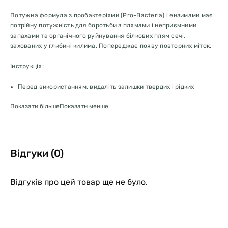
Потужна формула з пробактеріями (Pro-Bacteria) і ензимами має
потрійну потужність для боротьби з плямами і неприємними
запахами та органічного руйнування білкових плям сечі,
захованих у глибині килима. Попереджає появу повторних міток.
Інструкція:
Перед використанням, видаліть залишки твердих і рідких
забруднень. Добре струсіть і протестуйте поверхню на
Показати більше
Показати менше
кольоростійкість до засобу на непомітній ділянці. Не
використовуйте для вовняних покриттів і виробів зі шкіри
Обробіть забруднену ділянку. Під час очищення килимів,
оброблювана ділянка має бути вдвічі більшою, ніж зона
забруднення, щоб усі шари килима повністю просочилися
Відгуки (0)
засобом.
Зачекайте 5 хвилин, поки активні компоненти усунуть плями і
запах. Залишки вологи промокніть серветкою або сухою
Відгуків про цей товар ще не було.
тканиною, яка не линяє і не забарвлює
Зачекайте, поки поверхня висохне, це може зайняти від 24 до
48 годин. Після висихання - плями та запах гарантовано
зникнуть