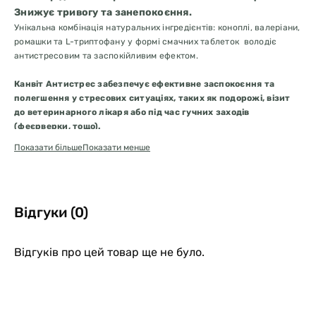
Знижує тривогу та занепокоєння.
Унікальна комбінація натуральних інгредієнтів: коноплі, валеріани,
ромашки та L-триптофану у формі смачних таблеток володіє
антистресовим та заспокійливим ефектом.
Канвіт Антистрес забезпечує ефективне заспокоєння та
полегшення у стресових ситуаціях, таких як подорожі, візит
до ветеринарного лікаря або під час гучних заходів
(феєрверки, тощо).
Показати більше
Показати менше
– Добавка стабілізує та заспокоює стан тварин в стресових
ситуаціях, підтримує імунну систему та покращує загальний стан
організму
Відгуки (0)
– L-триптофан та вітамін B сприяють виробленню серотоніну, який
необхідний для зниження занепокоєння та стресу.
Відгуків про цей товар ще не було.
В житті наших вихованців трапляються ситуації коли вони
потребують трохи більше підтримки щоб залишатись спокійними
та врівноваженими. Добавка Канвіт Антистрес розроблена з
відбірних натуральних компонентів та забезпечує ефективне
полегшення для вашого чотирилапого друга під час стресових