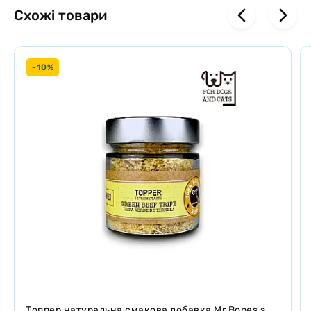
ситуацій.
Схожі товари
– Добавка Canvit Antistress забезпечує собакам захист та
підтримку, яких вони потребують щоб почуватись безпечно та
бути щасливими навіть в складних стресових для них ситуаціях.
-10%
– Знижує стрес та напругу в будь-яких ситуаціях: лікувальні
трави – коноплі та ромашка, відомі своїм заспокійливим та
розслаблюючим ефектами, та посилені екстрактами валеріани та
дині канталупи допомагають відновити природну поведінку
тварин в складних ситуаціях.
Позбавлення занепокоєння та відчуття страху: L-триптофан та
вітамін В сприяють виробленню серотоніну, гормону щастя, що є
необхідним для природного усунення занепокоєння та тривоги.
Кожен шматочок добавки Канвіт Антистрес –не лише смачний,
але й сповнений природного захисту від непроханих зовнішніх
ризиків.
Склад
: лактоза, конопляне борошно (50,000 мг/кг),
лігноцелюлоза, гідролізована печінка, гідролізовані дріжджі
Tоппер натуральна смакова добавка Mr.Bones з