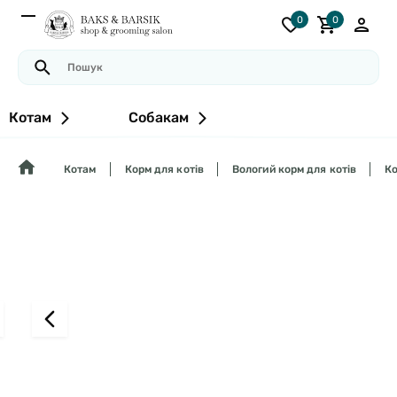
0
0
Котам
Собакам
Котам
Корм для котів
Вологий корм для котів
Ко