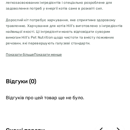
легкозасвоюваних інгредієнтів і спеціально розроблене для
задоволення потреб у енергії котів саме в розквіті сил.
Дорослий кіт потребує харчування, яке сприятиме здоровому
травленню. Харчування для котів Hill’s виготовлено з інгредієнтів
найвищої якості. Ці інгредієнти мають відповідати суворим
вимогам Hill’s Pet Nutrition щодо чистоти та вмісту поживних
речовин, які перевершують галузеві стандарти.
Вологий корм Hill’s Science Plan Adult рекомендовано для котів
Показати більше
Показати менше
віком від 1 до 6 років. Зміцнює імунітет, підтримує здорове
травлення та м’язову масу у котів. Набір: з куркою 6 шт, з
індичкою 6 шт
Переваги:
Відгуки (0)
Джерело високоякісного легкозасвоюваного білка для
підтримання здорової м’язової маси
Відгуків про цей товар ще не було.
Науково точно підібрані й збалансовані поживні речовини для
підтримання оптимальної фізичної форми
Містить збалансований рівень мінералів для здоров’я нирок і
сечового міхура
Містить вітамін E, омега 3 та 6 жирні кислоти для здоров’я та