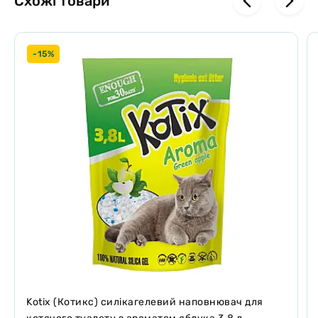
Схожі товари
Регулярно прибирайте тверді випорожнення
Перемішуйте вміст лотку раз в 1-2 дня
Приблизно 1 раз в 4 тижні повністю замінюйте наповнювач на
свіжий
-15%
Можна змивати в унітаз невеликими порціями!
Якщо тварині важко пристосуватися до нового наповнювача
спробуйте протягом тижня змішувати його з тим наповнювачем,
яким користувалися раніше в співвідношенні 1: 1. Але пам'ятайте,
що це може знизити поглинають і грудок властивості
наповнювача.
Упаковка
:
6,0 л (вага 2,6 кг)
Діаметр гранули
: 3 мм
Термін зберігання
: не обмежений. зберігати в сухому
прохолодному місці
Kotix (Котикс) силікагелевий наповнювач для