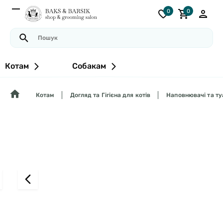
0
0
Котам
Собакам
Котам
Догляд та Гігієна для котів
Наповнювачі та ту