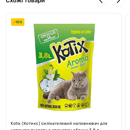
Схожі товари
-15%
Kotix (Котикс) силікагелевий наповнювач для