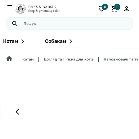
0
0
Котам
Собакам
Котам
Догляд та Гігієна для котів
Наповнювачі та ту