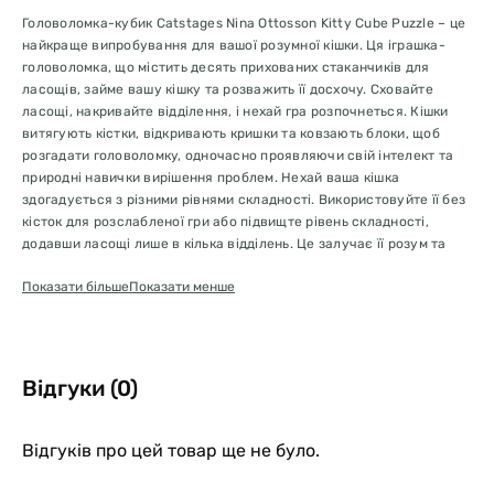
Головоломка-кубик Catstages Nina Ottosson Kitty Cube Puzzle – це
найкраще випробування для вашої розумної кішки. Ця іграшка-
головоломка, що містить десять прихованих стаканчиків для
ласощів, займе вашу кішку та розважить її досхочу. Сховайте
ласощі, накривайте відділення, і нехай гра розпочнеться. Кішки
витягують кістки, відкривають кришки та ковзають блоки, щоб
розгадати головоломку, одночасно проявляючи свій інтелект та
природні навички вирішення проблем. Нехай ваша кішка
здогадується з різними рівнями складності. Використовуйте її без
кісток для розслабленої гри або підвищте рівень складності,
додавши ласощі лише в кілька відділень. Це залучає її розум та
стимулює їжу, допомагаючи покращити травлення та загальне
Показати більше
Показати менше
самопочуття. Незалежно від того, чи це час ласощів, чи прийому
їжі, ця головоломка з їжею вміщує 3/4 склянки котячого корму, що
робить її універсальним доповненням до розпорядку дня вашої
кішки. Це не просто головоломка; це практичне рішення для
додавання азарту до щоденного харчування. Головоломка-кубик
Відгуки (0)
Catstages Kitty Cube Puzzle – це стратегічний інструмент, який
допомагає перенаправити небажану поведінку та забезпечує
необхідну розумову стимуляцію. Спостерігайте, як схильність
Відгуків про цей товар ще не було.
вашої кішки до інтриг перетворюється на зосередження на
розгадуванні гри. Стимулюйте природні інстинкти пошуку їжі у