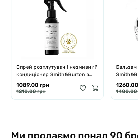
Спрей розплутувач і незмивний
Бальзам
кондиціонер Smith&Burton з
Smith&Bu
протеїнами шовку для шерсті
собак і 
1089.00 грн
1260.00
собак і котів 125 мл
65 г
1210.00 грн
1400.00
Ми продаємо понад 90 бр