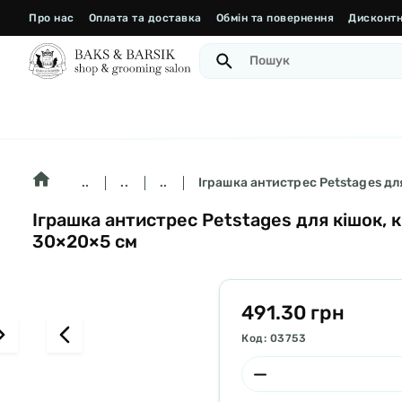
Про нас
Оплата та доставка
Обмін та повернення
Дисконтн
..
..
..
Іграшка антистрес Petstages дл
Іграшка антистрес Petstages для кішок, 
30×20×5 см
491.30 грн
Код: 03753