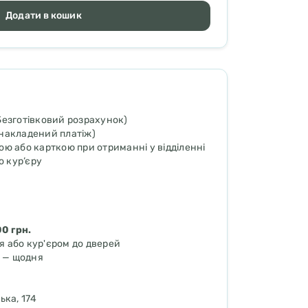
Додати в кошик
Безготівковий розрахунок)
накладений платіж)
ою або карткою при отриманні у відділенні
о кур’єру
00 грн.
я або кур'єром до дверей
ь — щодня
і
ька, 174