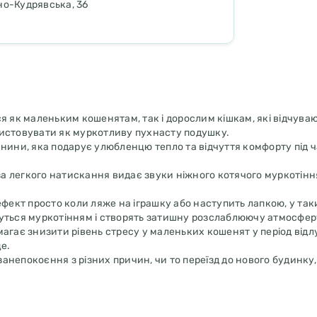
рно-Кудрявська, 36
я як маленьким кошенятам, так і дорослим кішкам, які відчуваю
ристовувати як муркотливу пухнасту подушку.
канини, яка подарує улюбленцю тепло та відчуття комфорту під 
за легкого натискання видає звуки ніжного котячого муркотінн
фект просто коли ляже на іграшку або наступить лапкою, у так
ться муркотінням і створять затишну розслаблюючу атмосфер
гає знизити рівень стресу у маленьких кошенят у період відл
е.
анепокоєння з різних причин, чи то переїзд до нового будинку,
д час перебування на самоті.
й механізм і помістити м'який чохол у пральну машину.
на місце звуковий механізм для подальшого використання.