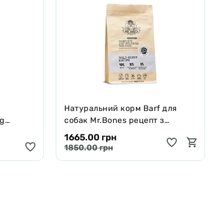
Натуральний корм Barf для
ng
собак Mr.Bones рецепт з
черявої,
Муфлона 1 кг
1665.00 грн
 250 мл
1850.00 грн