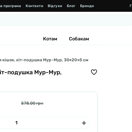
а програма
Контакти
Відгуки
Блог
Бренди
Г
Котам
Собакам
я кішок, кіт-подушка Мур-Мур, 30×20×5 см
кіт-подушка Мур-Мур,
578.00 грн