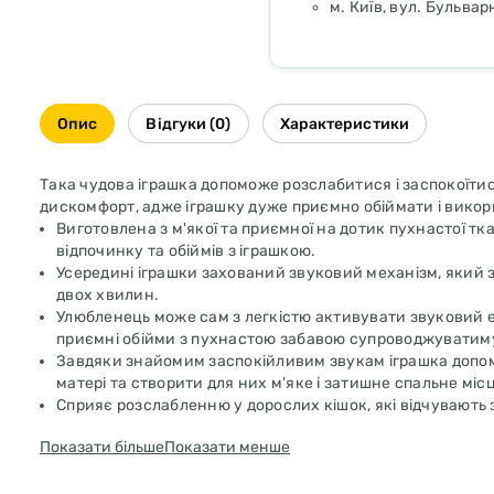
м. Київ, вул. Бульва
Опис
Відгуки (0)
Характеристики
Така чудова іграшка допоможе розслабитися і заспокоїтис
дискомфорт, адже іграшку дуже приємно обіймати і вико
Виготовлена з м'якої та приємної на дотик пухнастої т
відпочинку та обіймів з іграшкою.
Усередині іграшки захований звуковий механізм, який 
двох хвилин.
Улюбленець може сам з легкістю активувати звуковий е
приємні обійми з пухнастою забавою супроводжуватиму
Завдяки знайомим заспокійливим звукам іграшка допома
матері та створити для них м'яке і затишне спальне місц
Сприяє розслабленню у дорослих кішок, які відчувають з
нового члена сім'ї, чи то брак уваги і тривожний стан пі
Показати більше
Показати менше
За іграшкою просто доглядати - досить витягти звукови
Після прання іграшку необхідно висушити і повернути 