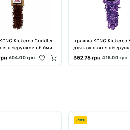
KONG Kickeroo Cuddler
Іграшка KONG Kickeroo 
в із візерунком обійми
для кошенят з візерун
Фіолетовий
грн
352.75 грн
604.00 грн
415.00 грн
-10%