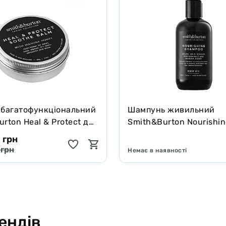
 багатофункціональний
Шампунь живильний
rton Heal & Protect для
Smith&Burton Nourishi
котів зцілює та захищає
Shampoo для довгої, ку
 грн
подвійної шерсті собак
 грн
Немає в наявності
ендів