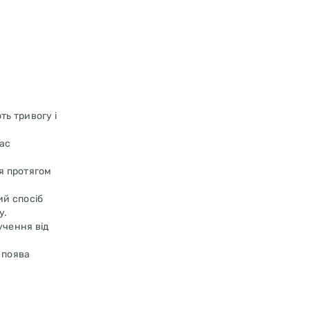
ть тривогу і
час
я протягом
ий спосіб
у.
учення від
 поява