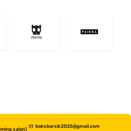
baksbarsik2025@gmail.com
ming salon)