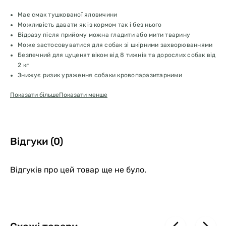
Має смак тушкованої яловичини
Можливість давати як із кормом так і без нього
Відразу після прийому можна гладити або мити тварину
Може застосовуватися для собак зі шкірними захворюваннями
Безпечний для цуценят віком від 8 тижнів та дорослих собак від
2 кг
Знижує ризик ураження собаки кровопаразитарними
захворюваннями
Показати більше
Показати менше
Знищує 98 - 100% бліх, які паразитують на тварині. Загибель
бліх відбувається до відкладання яєць.
Захищає від повторного нападу протягом 30 днів
Форма випуску та упаковка:
Відгуки (0)
Жувальні таблетки для перорального застосування. Пігулки 3
штуки в блістері.
Відгуків про цей товар ще не було.
Склад
:
основна речовина – афоксоланер, допоміжні речовини –
кукурудзяний крохмаль, борошно із соєвого білка, добавка зі
смаком тушкованої яловичини.