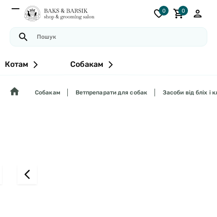
0
0
Котам
Собакам
Собакам
Ветпрепарати для собак
Засоби від бліх і 