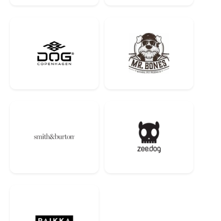
Під час роботи з препаратом Merial NexGard не дозволяється
курити, пити та приймати їжу. Після закінчення роботи слід
ретельно вимити руки теплою водою з милом.