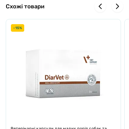
Собаки – 1 капсула на 5 кг маси тіла на день.
Схожі товари
Склад:
рафінована соєва олія (
Glycine max
(L.) Merr.), інулін з
цикорію (
Cichorium intybus
L.), сирий лецитин, гліцерил
моностеарат, сушені плоди амли (Emblica
officinalis
), яблучний
-15%
пектин.
Дієтичні добавки (на кг):
вітамін А 94 250 МО, оксид цинку 1,4 г.
Технологічні добавки (зв'язуючі речовини) (на кг)
: бентоніт
120,5 г.
Ветерінарні капсули для малих порід собак та