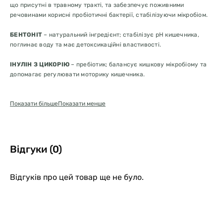
що присутні в травному тракті, та забезпечує поживними
речовинами корисні пробіотичні бактерії, стабілізуючи мікробіом.
БЕНТОНІТ
– натуральний інгредієнт; стабілізує pH кишечника,
поглинає воду та має детоксикаційні властивості.
ІНУЛІН З ЦИКОРІЮ
– пребіотик; балансує кишкову мікробіому та
допомагає регулювати моторику кишечника.
ЯБЛУЧНИЙ ПЕКТИН
– водорозчинна клітковина з властивостями
Показати більше
Показати менше
зв'язування води.
ТАНІНИ
– мають в’яжучі властивості, зменшуючи рідкість калу.
ВІТАМІН А
– сприяє регенерації клітин кишкового епітелію.
Відгуки (0)
ОКСИД ЦИНКУ
– має в'яжучі властивості та сприяє регенерації
клітин кишкового епітелію.
Відгуків про цей товар ще не було.
Інструкції щодо правильного використання:
Коти – 1 капсула на день.