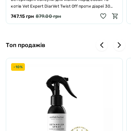
котів Vet Expert DiarVet Twist Off проти діареї 30
капсул
747.15 грн
879.00 грн
Топ продажів
-10%