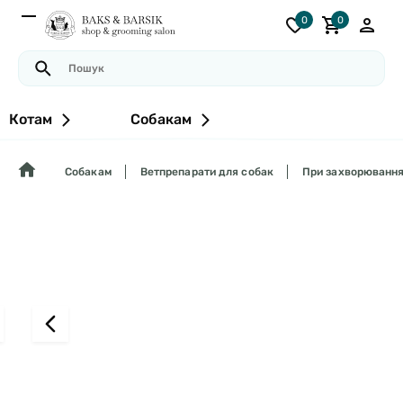
0
0
Котам
Собакам
Собакам
Ветпрепарати для собак
При захворюванн