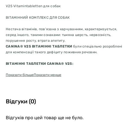
V25 Vitamintabletten для собак
ВІТАМІННИЙ КОМПЛЕКС ДЛЯ СОБАК
Нестача вітамінів, пов'язана з харчуванням, характеризується,
серед іншого, такими ознаками: тьмяна шерсть, нервозність,
порушення росту, втрата апетиту.
CANINA® V25 ВІТАМІННІ ТАБЛЕТКИ
були спеціально розроблені
для компенсації такого дефіциту поживних речовин.
ВІТАМІННІ ТАБЛЕТКИ CANINA® V25:
Показати більше
Показати менше
сприяють кровотворенню
підтримують білковий та жировий обмін
комплекс вітамінів групи В забезпечує здоров'я нервової
системи
особливо підходить для вагітних та лактуючих сук
Відгуки (0)
під час фази росту та у всіх стресових ситуаціях
для компенсації дефіциту поживних речовин, пов'язаного з
кормом
Відгуків про цей товар ще не було.
Вітамін D необхідний для засвоєння кальцію