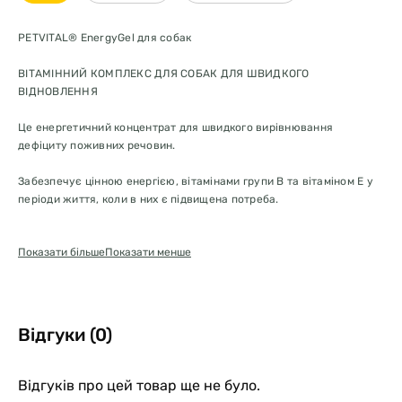
PETVITAL® EnergyGel для собак
ВІТАМІННИЙ КОМПЛЕКС ДЛЯ СОБАК ДЛЯ ШВИДКОГО
ВІДНОВЛЕННЯ
Це енергетичний концентрат для швидкого вирівнювання
дефіциту поживних речовин.
Забезпечує цінною енергією, вітамінами групи В та вітаміном Е у
періоди життя, коли в них є підвищена потреба.
За відсутності споживання їжі забезпечує тварину енергією, у
Показати більше
Показати менше
фазі одужання стимулює апетит, у ослаблених тварин знову
з'являється апетит за допомогою
PETVITAL® ENERGYGEL.
Під
час фази росту цуценят і молодих тварин, вагітності та періоду
лактації матерісобаки заповнює прогалини в потребах, які можуть
виникнути через звичайний раціон.
Відгуки (0)
PETVITAL® ENERGYGEL
енергетичний концентрат для
підвищення життєвої енергії, продуктивності та гарного
Відгуків про цей товар ще не було.
самопочуття!