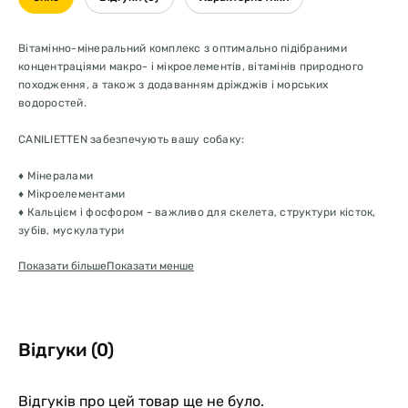
Вітамінно-мінеральний комплекс з оптимально підібраними
концентраціями макро- і мікроелементів, вітамінів природного
походження, а також з додаванням дріжджів і морських
водоростей.
CANILIETTEN забезпечують вашу собаку:
♦ Мінералами
♦ Мікроелементами
♦ Кальцієм і фосфором - важливо для скелета, структури кісток,
зубів, мускулатури
♦ Дріжджами - для обміну речовин, апетиту і травлення
Показати більше
Показати менше
♦ Морськими водоростями - для пігментації
♦ Незамінними вітамінами
Ідеальний препарат, що містить кальцій, для дорослих собак.
Насамперед рекомендований вагітним і лактуючим сукам.
Відгуки (0)
Забезпечує повноцінний розвиток плодів і запобігає порушенням
мінерального обміну у дорослих тварин (еклампсію, остеопороз).
Завдяки вмісту в препараті заліза забезпечується профілактика
Відгуків про цей товар ще не було.