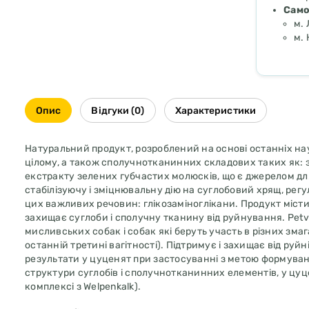
Само
м. 
м. 
Опис
Відгуки (0)
Характеристики
Натуральний продукт, розроблений на основі останніх нау
цілому, а також сполучнотканинних складових таких як: з
екстракту зелених губчастих молюсків, що є джерелом дл
стабілізуючу і зміцнювальну дію на суглобовий хрящ, регу
цих важливих речовин: глікозаміноглікани. Продукт містит
захищає суглоби і сполучну тканину від руйнування. Petvi
мисливських собак і собак які беруть участь в різних зм
останній третині вагітності). Підтримує і захищає від руй
результати у цуценят при застосуванні з метою формува
структури суглобів і сполучнотканинних елементів, у цуц
комплексі з Welpenkalk).