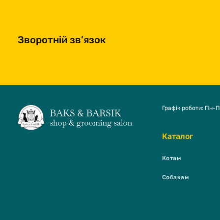
Зворотній зв’язок
Графік роботи: Пн-П
Каталог
Котам
Собакам