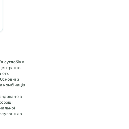
я суглобів в
нцентрацію
ають
 Основні з
ка комбінація
,
мендовано в
 хороші
мальної
тосування в