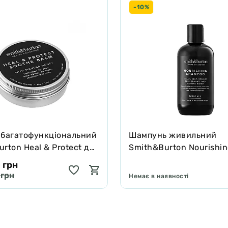
-10%
 багатофункціональний
Шампунь живильний
rton Heal & Protect для
Smith&Burton Nourishi
котів зцілює та захищає
Shampoo для довгої, ку
 грн
подвійної шерсті собак
 грн
Немає в наявності