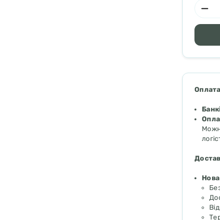
Оплата
Банк
Опла
Можн
логіс
Достав
Нова
Бе
До
Ві
Тер