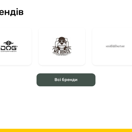
ендів
Всі бренди