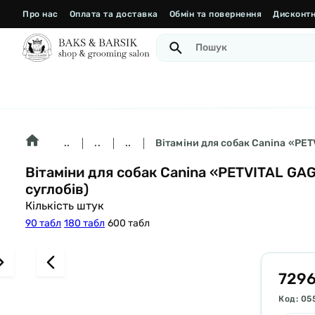
Про нас
Оплата та доставка
Обмін та повернення
Дисконтн
..
..
..
Вітаміни для собак Canina «PETV
Вітаміни для собак Canina «PETVITAL GAG
суглобів)
Кількість штук
90 табл
180 табл
600 табл
7296
Код: 05