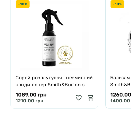
-10%
-10%
Спрей розплутувач і незмивний
Бальзам
кондиціонер Smith&Burton з
Smith&Bu
протеїнами шовку для шерсті
собак і 
1089.00 грн
1260.00
собак і котів 125 мл
65 г
1210.00 грн
1400.00