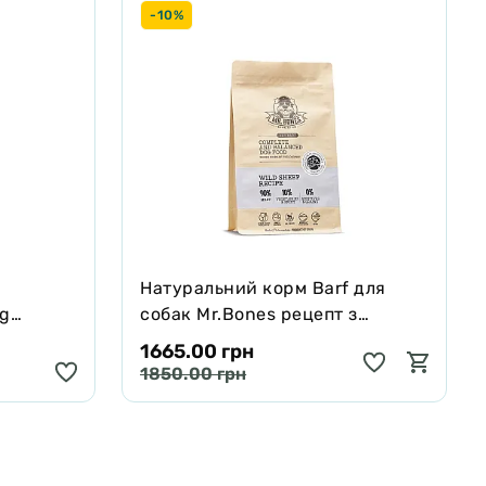
-10%
Натуральний корм Barf для
ng
собак Mr.Bones рецепт з
черявої,
Муфлона 1 кг
1665.00 грн
 250 мл
1850.00 грн