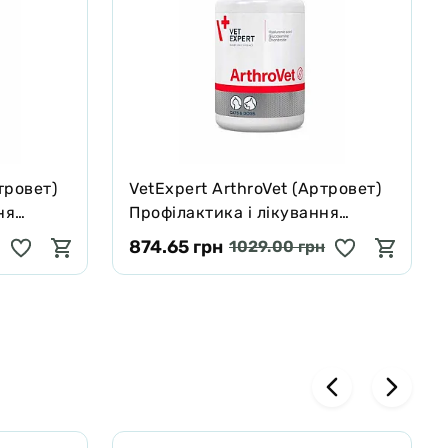
тровет)
VetExpert ArthroVet (Артровет)
ня
Профілактика і лікування
обових
порушень функцій суглобових
874.65 грн
1029.00 грн
бл
хрящів і суглобів 90 табл