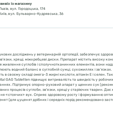
вивіз із магазину
Львів, вул. Городоцька, 174
Київ, вул. Бульварно-Кудрявська, 36
кових досліджень у ветеринарній ортопедії, забезпечує здоров'
в'язки, хрящі, міжхребцеві диски. Препарат містить високу ко
я живлення суглобів і сполучнотканинних елементів, вони над
люють водний баланс в суглобній сумці, сухожиллях і зв'язках.
ь в своєму складі омега-3 жирні кислоти, вітамін Е і селен. Та
tal GAG Tabletten підвищує витривалість та швидкість у робочих
аганнях. Підтримує опорно-руховий апарат у щенних сук (реко
нівних процесів суглоби, зв'язки, хрящі у старіючих тварин. Дає
ння «стоячих» вух. Сприяє здоровому росту і формуванню опти
енят (для цуценят дрібних і середніх порід рекомендовано зас