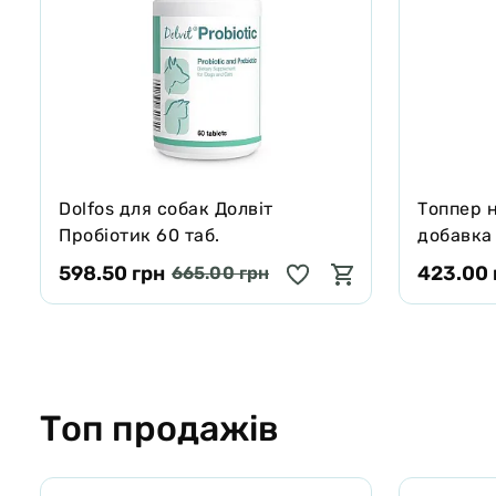
Dolfos для собак Долвіт
Tоппер 
Пробіотик 60 таб.
добавка 
яловичог
598.50 грн
423.00 
665.00 грн
котів 100
Топ продажів