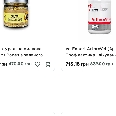
натуральна смакова
VetExpert ArthroVet (Ар
Mr.Bones з зеленого
Профілактика і лікуван
о рубця для собак і
порушень функцій сугл
грн
713.15 грн
470.00 грн
839.00 грн
 г
хрящів і суглобів 60 та