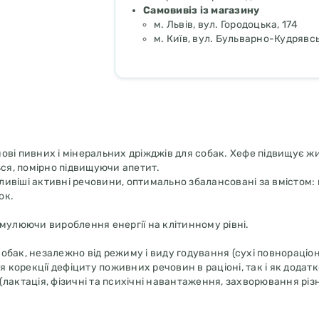
Самовивіз із магазину
м. Львів, вул. Городоцька, 174
м. Київ, вул. Бульварно-Кудрявсь
ві пивних і мінеральних дріжджів для собак. Хефе підвищує ж
ься, помірно підвищуючи апетит.
жливіші активні речовини, оптимально збалансовані за вмістом: 
лок.
имулюючи вироблення енергії на клітинному рівні.
обак, незалежно від режиму і виду годування (сухі повнораціо
я корекції дефіциту поживних речовин в раціоні, так і як додат
актація, фізичні та психічні навантаження, захворювання різної