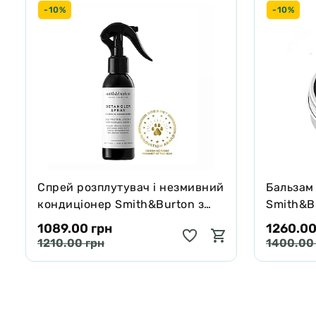
-10%
-10%
Спрей розплутувач і незмивний
Бальзам
кондиціонер Smith&Burton з
Smith&Bu
протеїнами шовку для шерсті
собак і 
1089.00 грн
1260.00
собак і котів 125 мл
65 г
1210.00 грн
1400.00