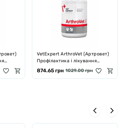
тровет)
VetExpert ArthroVet (Артровет)
ня
Профілактика і лікування
обових
порушень функцій суглобових
874.65 грн
1029.00 грн
бл
хрящів і суглобів 90 табл