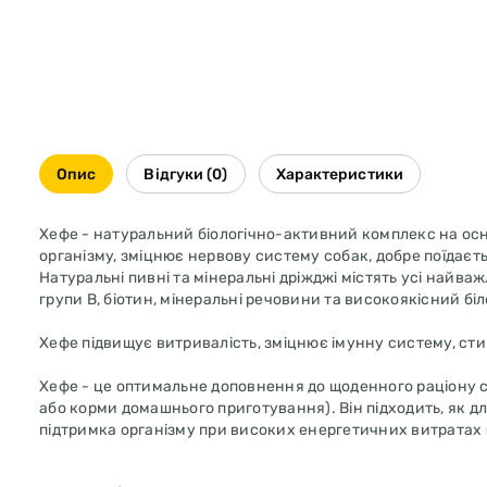
Опис
Відгуки (0)
Характеристики
Хефе - натуральний біологічно-активний комплекс на осно
організму, зміцнює нервову систему собак, добре поїдаєт
Натуральні пивні та мінеральні дріжджі містять усі найва
групи В, біотин, мінеральні речовини та високоякісний бі
Хефе підвищує витривалість, зміцнює імунну систему, ст
Хефе - це оптимальне доповнення до щоденного раціону с
або корми домашнього приготування). Він підходить, як дл
підтримка організму при високих енергетичних витратах (л
Склад: дріжджі.