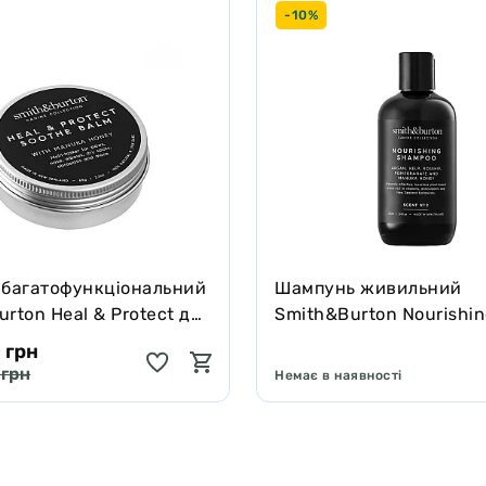
-10%
 багатофункціональний
Шампунь живильний
rton Heal & Protect для
Smith&Burton Nourishi
котів зцілює та захищає
Shampoo для довгої, ку
 грн
подвійної шерсті собак
 грн
Немає в наявності