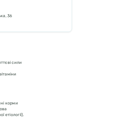
ка, 36
иттєві сили
вітаміни
нні корми
кова
 етіології).