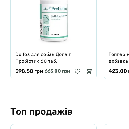
Dolfos для собак Долвіт
Tоппер 
Пробіотик 60 таб.
добавка 
яловичог
598.50 грн
423.00 
665.00 грн
котів 100
Топ продажів