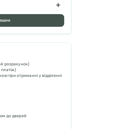
кошик
ий розрахунок)
 платіж)
ою при отриманні у відділенні
ром до дверей