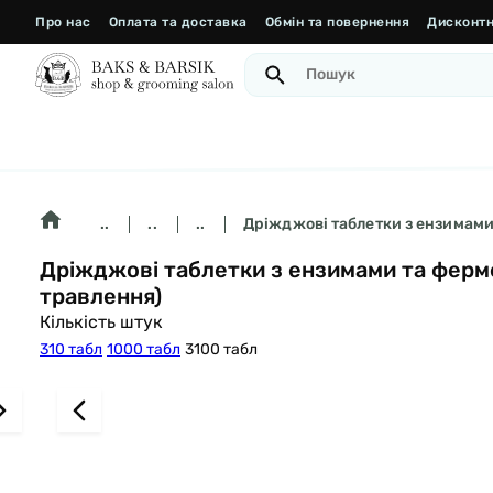
Про нас
Оплата та доставка
Обмін та повернення
Дисконтн
..
..
..
Дріжджові таблетки з ензимами 
Дріжджові таблетки з ензимами та фермен
травлення)
Кількість штук
310 табл
1000 табл
3100 табл