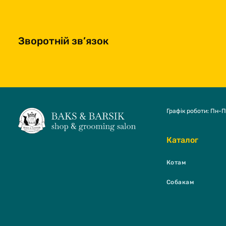
Зворотній зв’язок
Графік роботи: Пн-П
Каталог
Котам
Собакам