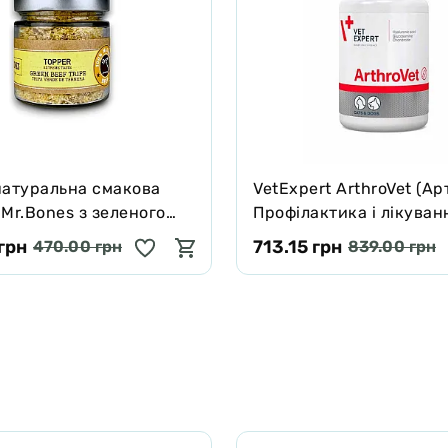
натуральна смакова
VetExpert ArthroVet (Ар
Mr.Bones з зеленого
Профілактика і лікуван
о рубця для собак і
порушень функцій сугл
грн
713.15 грн
470.00 грн
839.00 грн
 г
хрящів і суглобів 60 та