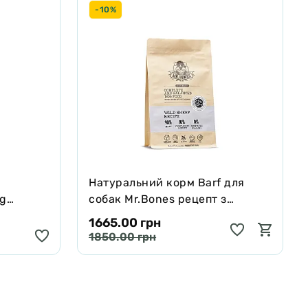
-10%
Натуральний корм Barf для
ng
собак Mr.Bones рецепт з
черявої,
Муфлона 1 кг
1665.00 грн
 250 мл
1850.00 грн