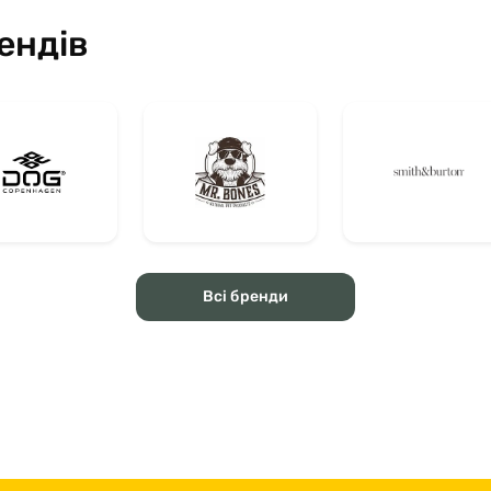
ендів
Всі бренди