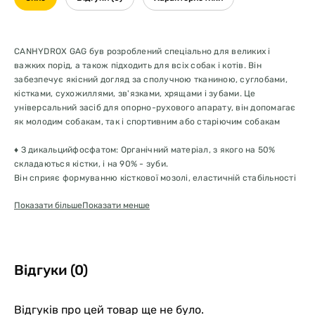
CANHYDROX GAG був розроблений спеціально для великих і
важких порід, а також підходить для всіх собак і котів. Він
забезпечує якісний догляд за сполучною тканиною, суглобами,
кістками, сухожиллями, зв'язками, хрящами і зубами. Це
універсальний засіб для опорно-рухового апарату, він допомагає
як молодим собакам, так і спортивним або старіючим собакам
♦ З дикальцийфосфатом: Органічний матеріал, з якого на 50%
складаються кістки, і на 90% - зуби.
Він сприяє формуванню кісткової мозолі, еластичній стабільності
кісток, утворенню міцної зубної емалі, розвитку прямих кінцівок,
Показати більше
Показати менше
виправленню кутів постановки (профілактує розмет і
бочкоподібну поставу), розтягненням, вільним суглобам; він також
здатний профілактувати дегенерацію кісткової тканини в літніх
собак та підтримувати скелетну систему загалом.
♦ З новозеландським молюском: Для підтримки сполучної тканини
Відгуки (0)
і суглобового хряща глікозаміногліканами (ГАГ); буферна здатність
хряща підвищується завдяки тому, що великі молекули ГАГ
притягують рідину.
Відгуків про цей товар ще не було.