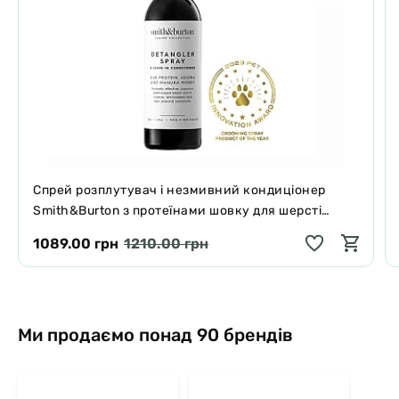
таблеток), мінімальний курс 4 місяці, далі достатня доза 2
таблетки на 10 кг маси тіла.
♦ Літні собаки: 4 таблетки на 10 кг маси тіла
♦ Працюючі собаки: 2 таблетки на 10 кг маси тіла в періоди
активності.
♦ Після переломів кісток: 4 таблетки на 10 кг маси тіла (максимум
16 таблеток) увесь період одужання.
Спрей розплутувач і незмивний кондиціонер
Smith&Burton з протеїнами шовку для шерсті
собак і котів 125 мл
1089.00 грн
1210.00 грн
Ми продаємо понад 90 брендів