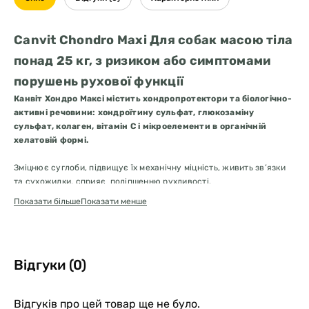
Canvit Chondro Maxi Для собак масою тіла
понад 25 кг, з ризиком або симптомами
порушень рухової функції
Канвіт Хондро Максі містить хондропротектори та біологічно-
активні речовини: хондроїтину сульфат, глюкозаміну
сульфат, колаген, вітамін С і мікроелементи в органічній
хелатовій формі.
Зміцнює суглоби, підвищує їх механічну міцність, живить зв’язки
та сухожилки, сприяє поліпшенню рухливості.
Показати більше
Показати менше
Рекомендована добова доза:
Профілактична доза: молоді собаки
в період росту 0.5 таблетки на 10 кг маси тіла; для регенерації
суглобів: робочим/спортивних та старіючим собакам 1-1.5
таблетки/10 кг маси тіла. Добову дозу розділити на 2-3 прийоми.
Відгуки (0)
Гарантований аналіз:
Протеїн 20.5%, жир 2%, клітковина 7%, зола
15%.
Відгуків про цей товар ще не було.