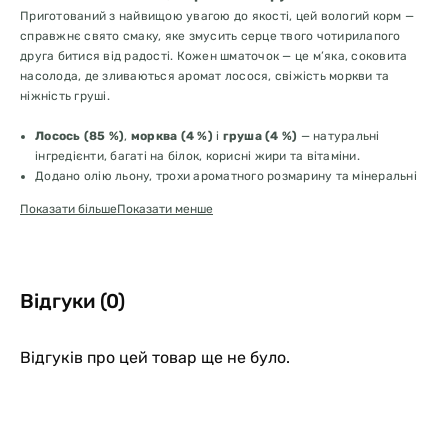
Приготований з найвищою увагою до якості, цей вологий корм —
справжнє свято смаку, яке змусить серце твого чотирилапого
друга битися від радості. Кожен шматочок — це м’яка, соковита
насолода, де зливаються аромат лосося, свіжість моркви та
ніжність груші.
Лосось (85 %)
,
морква (4 %)
і
груша (4 %)
— натуральні
інгредієнти, багаті на білок, корисні жири та вітаміни.
Додано олію льону, трохи ароматного розмарину та мінеральні
речовини для збалансованого харчування.
Показати більше
Показати менше
Цей корм ідеально підходить, якщо хочеш побалувати собаку після
свят чи просто подарувати йому щось легке, смачне і корисне.
Корм вже готовий до вживання — просто відкрий баночку і подай
при кімнатній температурі. Обов’язково постав водичку поруч.
Відгуки (0)
Відгуків про цей товар ще не було.
📦 Склад продукту
Лосось 85%
,
морква 4%
,
груша 4%
, розмарин, олія льону,
мінеральні речовини.
Лосось — джерело високоякісного білка та омега-3, морква
забезпечує бета-каротином, груша підтримує травлення завдяки