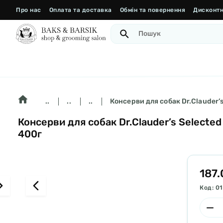
Про нас
Оплата та доставка
Обмін та повернення
Дисконтн
..
..
..
Консерви для собак Dr.Clauder’s
Консерви для собак Dr.Clauder’s Selected
400г
187.
Код: 0