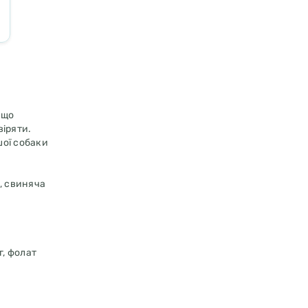
 що
віряти.
шої собаки
е, свиняча
г, фолат
фату