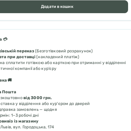
Додати в кошик
а 💳
івській переказ
(Безготівковий розрахунок)
ата при доставці
(накладений платіж)
а сплатити готівкою або карткою при отриманні у відділенні
стичної компанії або кур’єру
вка 🚚
а Пошта
езкоштовно
від 3000 грн.
ставка у відділення або кур'єром до дверей
дправка замовлень — щодня
рмін: 1–3 робочі дні
вивіз із магазину
 Львів, вул. Городоцька, 174