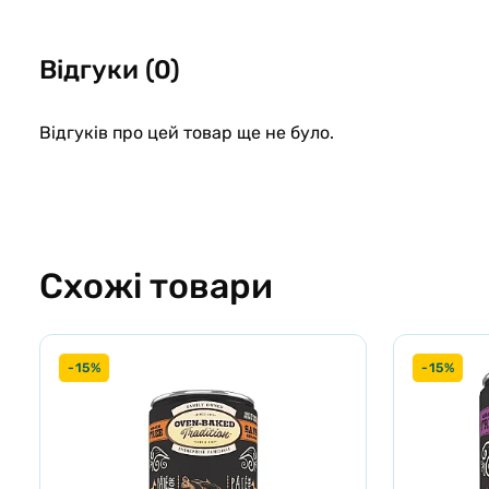
Вага собаки
3кг
Відгуки (0)
15кг
25кг
Відгуків про цей товар ще не було.
Схожі товари
-15%
-15%