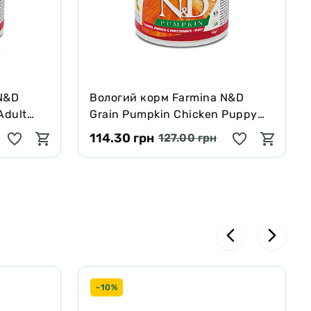
N&D
Вологий корм Farmina N&D
Adult
Grain Pumpkin Chicken Puppy
порід,
Mini для цуценят дрібних порід,
114.30 грн
127.00 грн
40 г
гарбуз/курка/гранат, 140г
-10%