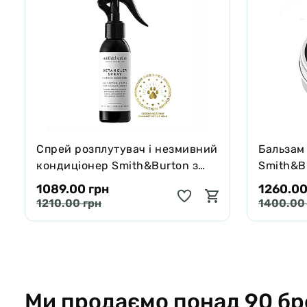
Спрей розплутувач і незмивний
Бальзам
кондиціонер Smith&Burton з
Smith&Bu
протеїнами шовку для шерсті
собак і 
1089.00 грн
1260.00
собак і котів 125 мл
65 г
1210.00 грн
1400.00
Ми продаємо понад 90 бр