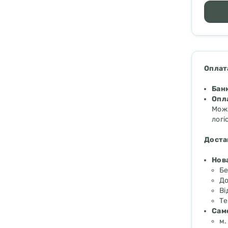
Оплат
Банк
Опл
Можн
логі
Доста
Нов
Б
До
Ві
Те
Само
м.