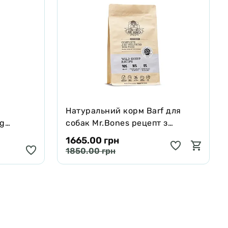
Натуральний корм Barf для
ng
собак Mr.Bones рецепт з
черявої,
Муфлона 1 кг
1665.00 грн
 250 мл
1850.00 грн