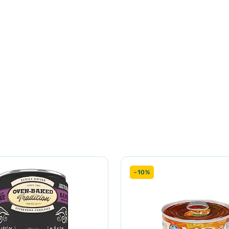
Норма: г / день
400
800
1200
-10%