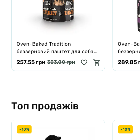
Oven-Baked Tradition
Oven-Bak
беззерновий паштет для собак
беззерн
зі свіжим м’ясом індички 354 г
зі свіжи
257.55 грн
289.85 
303.00 грн
Топ продажів
-10%
-10%