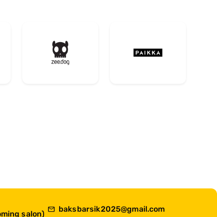
baksbarsik2025@gmail.com
ming salon)