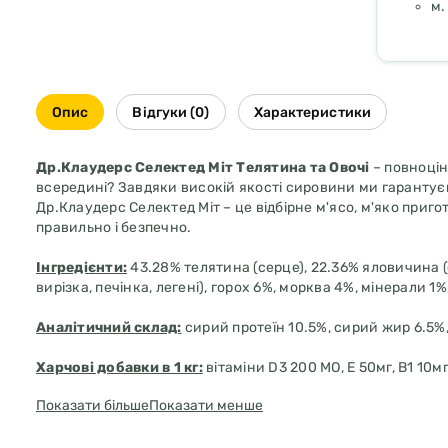
м.
Опис
Відгуки (0)
Характеристики
Др.Клаудерс Селектед Міт Телятина та Овочі
– повноцін
всередині? Завдяки високій якості сировини ми гарантуєм
Др.Клаудерс Селектед Міт – це відбірне м'ясо, м'яко приг
правильно і безпечно.
Інгредієнти:
43.28% телятина (серце), 22.36% яловичина (с
вирізка, печінка, легені), горох 6%, морква 4%, мінерали 1%,
Аналітичний склад:
сирий протеїн 10.5%, сирий жир 6.5%,
Харчові добавки в 1 кг:
вітаміни D3 200 МО, Е 50мг, В1 10мг
0.35, біотин 300мкг, холін хлорид 1200мг, цинк (E6, у вигл
Показати більше
Показати менше
марганцю-II, моногідрат) 1.4мг, йод (Е2, як йодид кальцію,
Рекомендації щодо годування:
див. таблицю.