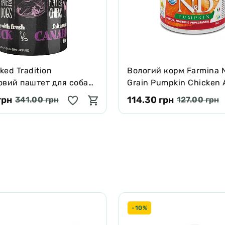
ed Tradition
Вологий корм Farmina 
овий паштет для собак
Grain Pumpkin Chicken 
м м’ясом качки 354 г
Mini для собак дрібних 
грн
114.30 грн
341.00 грн
127.00 грн
гарбуз/курка/гранат, 1
-10%