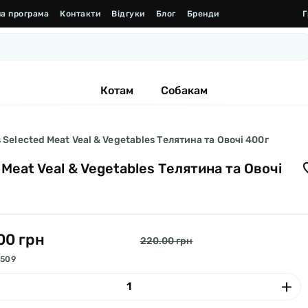
а програма
Контакти
Відгуки
Блог
Бренди
Г
Котам
Собакам
 Selected Meat Veal & Vegetables Телятина та Овочі 400г
 Meat Veal & Vegetables Телятина та Овочі
00 грн
220.00 грн
1509