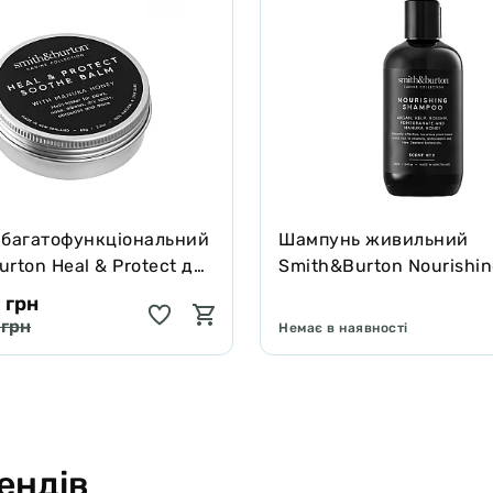
 багатофункціональний
Шампунь живильний
rton Heal & Protect для
Smith&Burton Nourishi
котів зцілює та захищає
Shampoo для довгої, ку
 грн
подвійної шерсті собак
 грн
Немає в наявності
ендів