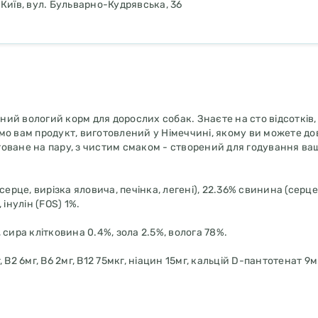
 Київ, вул. Бульварно-Кудрявська, 36
ний вологий корм для дорослих собак. Знаєте на сто відсотків,
о вам продукт, виготовлений у Німеччині, якому ви можете до
отоване на пару, з чистим смаком - створений для годування ва
ерце, вирізка яловича, печінка, легені), 22.36% свинина (серц
 інулін (FOS) 1%.
 сира клітковина 0.4%, зола 2.5%, волога 78%.
, В2 6мг, В6 2мг, В12 75мкг, ніацин 15мг, кальцій D-пантотенат 9м
яді сульфату цинку, моногідрат) 25мг, марганець (у вигляді суль
 безводний) 0.75мг.