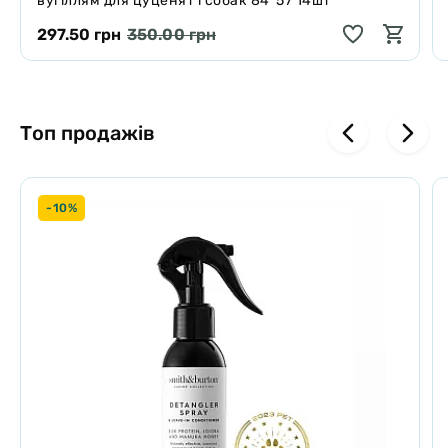
вугіллям для цуценят і собак 84*57 14шт
297.50 грн
350.00 грн
Топ продажів
-10%