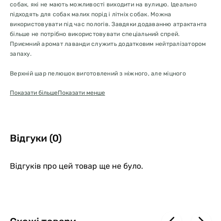
собак, які не мають можливості виходити на вулицю. Ідеально
підходять для собак малих порід і літніх собак. Можна
використовувати під час пологів. Завдяки додаванню атрактанта
більше не потрібно використовувати спеціальний спрей.
Приємний аромат лаванди служить додатковим нейтралізатором
запаху.
Верхній шар пелюшок виготовлений з ніжного, але міцного
нетканого матеріалу, стійкого до пошкоджень. Рідина швидко
Показати більше
Показати менше
вбирається, залишаючи пелюшку сухою. Внутрішній
абсорбувальний шар перетворює рідину на гель і перешкоджає її
витіканню. Нижній водонепроникний шар унеможливлює
протікання рідини під пелюшку.
5 шарів захисту:
Відгуки (0)
Міцний нетканий матеріал, сеча швидко просочується крізь нього;
Абсорбувальна тканина з додаванням атрактанта;
Відгуків про цей товар ще не було.
Абсорбувальний полімер, перетворює рідину на гель;
Абсорбувальна тканина з нейтралізатором запаху;
Захист підлоги - водонепроникна плівка з липкими мітками на
звороті.
Пелюшки не токсичні, не викликають алергії та ідеально підходять