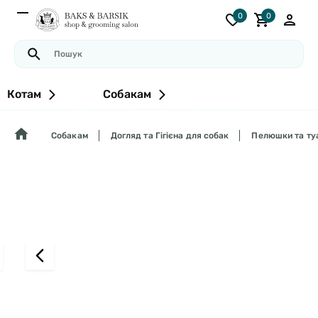
0
0
Котам
Собакам
Собакам
Догляд та Гігієна для собак
Пелюшки та ту