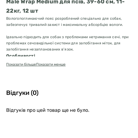
Male Wrap Medium для псів, 39-60 см, 11-
22кг, 12 шт
Вологопоглинаючий пояс розроблений спеціально для собак,
забезпечує тривалий захист і максимальну абсорбцію вологи.
Ідеально підходить для собак з проблемами нетримання сечі, при
проблемах сечовидільної системи для запобігання міток, для
запобігання незапланованих в'язок.
Особливості
супер абсорбуючі властивості, максимально тривалий захист
Показати більше
Показати менше
від протікання;
м'який еластичний комфортний матеріал, не обмежує рух;
пластиковий шар для запобігання протікання;
застібки, що регулюються для комфорту руху.
Відгуки (0)
Інструкція з використання:
Комфортно розмістіть пояс на животі вихованця, так щоб пояс
повністю закривав статеві органи.
Відгуків про цей товар ще не було.
Закріпіть регульовані застібки на спині тварини. Переконайтеся,
що пояс не обмежує рух вихованця.