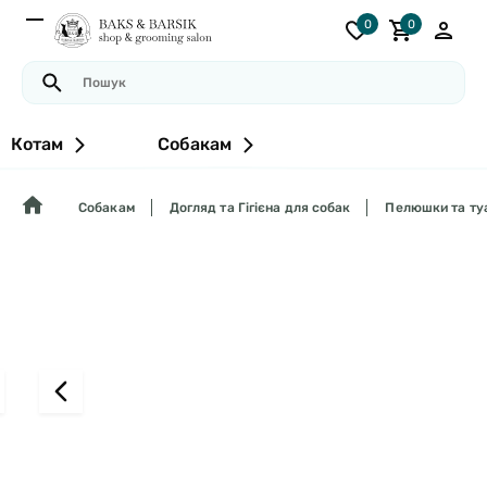
0
0
Котам
Собакам
Собакам
Догляд та Гігієна для собак
Пелюшки та ту