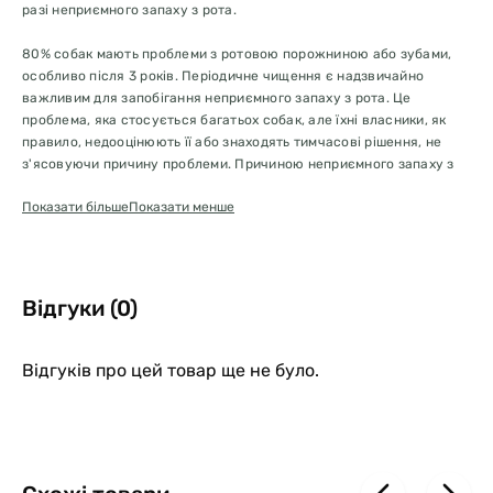
разі неприємного запаху з рота.
80% собак мають проблеми з ротовою порожниною або зубами,
особливо після 3 років. Періодичне чищення є надзвичайно
важливим для запобігання неприємного запаху з рота. Це
проблема, яка стосується багатьох собак, але їхні власники, як
правило, недооцінюють її або знаходять тимчасові рішення, не
з'ясовуючи причину проблеми. Причиною неприємного запаху з
рота завжди є зубний камінь, який накопичується на зубах.
Показати більше
Показати менше
Bau Spray
Відгуки (0)
Формула на основі синергетичних рослинних екстрактів,
підсилених фітокомплексом Olea europea. Лосьйон для щоденної
гігієни порожнини рота, що сприяє запобіганню утворенню
Відгуків про цей товар ще не було.
зубного каменю та нальоту. Шавлія та м'ята надають освіжаючі
властивості, корисні також у разі неприємного запаху з рота.