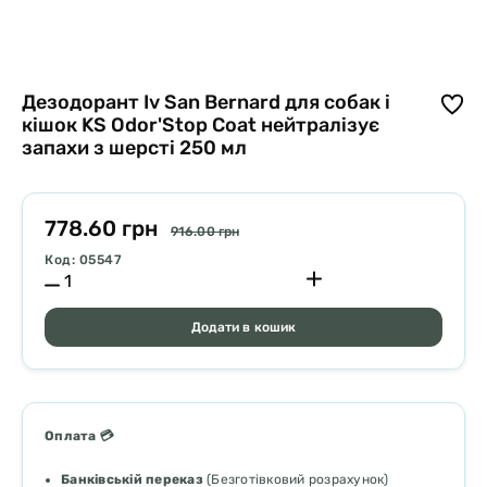
Дезодорант Iv San Bernard для собак і
кішок KS Odor'Stop Coat нейтралізує
запахи з шерсті 250 мл
778.60 грн
916.00 грн
Код: 05547
Додати в кошик
Оплата 💳
Банківській переказ
(Безготівковий розрахунок)