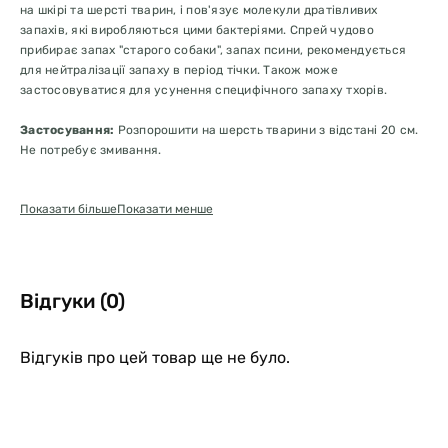
на шкірі та шерсті тварин, і пов'язує молекули дратівливих
запахів, які виробляються цими бактеріями. Спрей чудово
прибирає запах "старого собаки", запах псини, рекомендується
для нейтралізації запаху в період тічки. Також може
застосовуватися для усунення специфічного запаху тхорів.
Застосування:
Розпорошити на шерсть тварини з відстані 20 см.
Не потребує змивання.
Під час використання засобу Iv San Bernard KS Odor Stop Coat
Показати більше
Показати менше
уникайте його потрапляння в очі, ніс, вуха тварини, не дозволяйте
тварині злизувати.
Склад:
aqua (вода), пропіленгліколь, циклодекстрин, peg-40
касторова олія, trideceth-9, phenoxyethanol, ethylhexylglycerin,
Відгуки (0)
hexyl cinnamal, parfum (fragrance)
Об'єм
250 мл
Відгуків про цей товар ще не було.