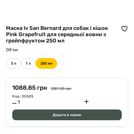
Маска Iv San Bernard для собак і кішок
Pink Grapefruit для середньої вовни з
грейпфруктом 250 мл
Об'єм
3 л
1 л
250 мл
1088.85 грн
1281.00 грн
Код: 05525
Додати в кошик