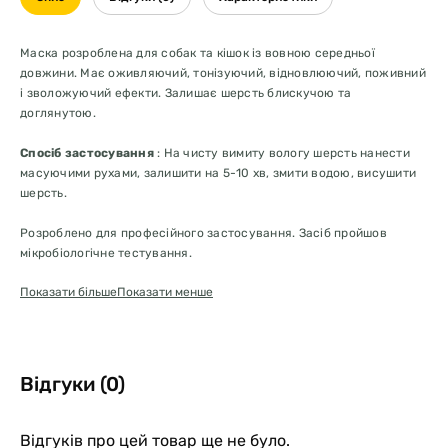
Маска розроблена для собак та кішок із вовною середньої
довжини. Має оживляючий, тонізуючий, відновлюючий, поживний
і зволожуючий ефекти. Залишає шерсть блискучою та
доглянутою.
Спосіб застосування
: На чисту вимиту вологу шерсть нанести
масуючими рухами, залишити на 5-10 хв, змити водою, висушити
шерсть.
Розроблено для професійного застосування. Засіб пройшов
мікробіологічне тестування.
Показати більше
Показати менше
Склад
Вода, цетеариловий спирт, цетримонію хлорид, феноксиетанол,
сік грейпфрута, піридоксину гідрохлорид, токоферолу ацетат,
гліцерин, симетикон, лимонна кислота, парфум (віддушка),
Відгуки (0)
лимонен, ліналоол, цитраль, СІ 18050, СІ 19140.
Відгуків про цей товар ще не було.