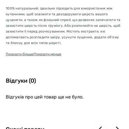
100% натуральний, ідеально підходить для використання між
купаннями, щоб освіжити та дезодорувати шерсть вашого
цуценяти, а також як фінішний спрей, що дозволяє запечатати та
захистити шерсть після грумінгу. Або розпилюйте на шерсть, щоб
захистити її перед розчісуванням. Містить екстракти, які
допомагають розгладити шкіру, усунути лущення, додати об'єму
та блиску для всіх типів шерсті.
Показати більше
Показати менше
Наповнений нашим натуральним фірмовим ароматом Sent No.2 для
легкого, чудового аромату.
Ця ніжна суміш поєднує в собі збагачувальні властивості
солодки, ромашки, вівса та жожоба, які живлять, доглядають і
Відгуки (0)
сприяють покращенню блиску шерсті та додають їй об'єму та
сяйва. Завдяки кокосовій воді, багатій на необхідні мінерали та
вітаміни, діє як зволожуюча сироватка для шерсті, роблячи її
Відгуків про цей товар ще не було.
гладенькою та блискучою.
У поєднанні зі зволожуючими властивостями новозеландського
меду манука, ківі та похутукави, а також вітаміном Е для здоров'я
шкіри та шерсті.