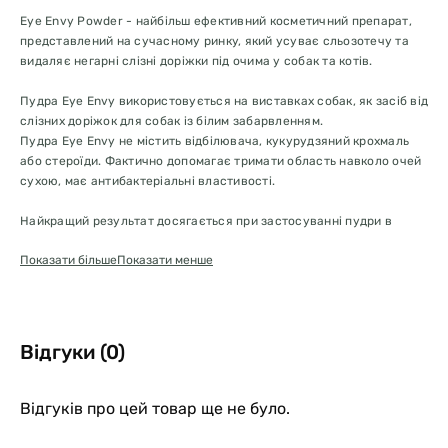
Eye Envy Powder - найбільш ефективний косметичний препарат,
представлений на сучасному ринку, який усуває сльозотечу та
видаляє негарні слізні доріжки під очима у собак та котів.
Пудра Eye Envy використовується на виставках собак, як засіб від
слізних доріжок для собак із білим забарвленням.
Пудра Eye Envy не містить відбілювача, кукурудзяний крохмаль
або стероїди. Фактично допомагає тримати область навколо очей
сухою, має антибактеріальні властивості.
Найкращий результат досягається при застосуванні пудри в
комплексі з лосьйоном Eye Envy.
Показати більше
Показати менше
Спосіб застосування:
1. Якщо у Ваших домашніх тварин на очах дуже тверді, застиглі
виділення навколо очей, їх необхідно м'яко прибрати теплою
Відгуки (0)
водою за допомогою м'якої зубної щітки або маленького гребінця.
Спробуйте видалити виділень стільки, скільки можливо. Якщо
виділення з очей, головним чином, рідкі, без великих застиглих
Відгуків про цей товар ще не було.
відкладень, пропустіть 1 пункт.