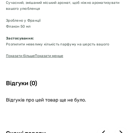
Сучасний, змішаний міський аромат, щоб ніжно ароматизувати
вашого улюбленця
Зроблено у Франції
Флакон 50 мл
Застосування:
Розпилити невелику кількість парфуму на шерсть вашого
улюбленця з відстані 20-25 см. У разі необхідності розчешіть для
Показати більше
Показати менше
кращого розподілу парфуму. Використовуйте за необхідністю.
Тільки для зовнішнього застосування. Не ковтати. Зберігати у
недоступному для дітей і тварин місці.
Склад:
Вода, розчинник, віддушка, консерванти (феноксіетанол –
Відгуки (0)
етилгексилгліцерин), буферний агент (кислота лимонна), барвник.
Відгуків про цей товар ще не було.