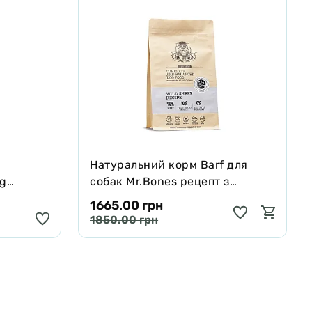
Натуральний корм Barf для
ng
собак Mr.Bones рецепт з
черявої,
Муфлона 1 кг
1665.00 грн
 250 мл
1850.00 грн