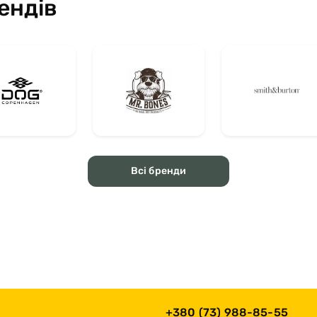
ендів
Всі бренди
+380 (73) 988-85-55