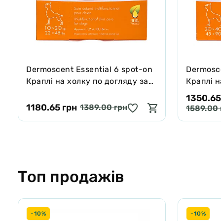
Dermoscent Essential 6 spot-on
Dermosce
Краплі на холку по догляду за
Краплі н
шкірою і шерстю собак (10-20
шкірою 
1350.65
кг)
кг)
1180.65 грн
1389.00 грн
1589.00 
Топ продажів
-10%
-10%