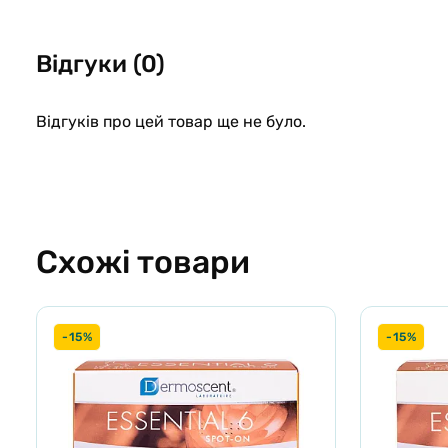
Шампунь для експрес очищення від Vet`s Best з використ
німу) володіє заспокоюючим та розслабляючим аромато
Відгуки (0)
Шампунь для сухої шкіри, для собак від 12 тижнів та ста
Експрес піна від Ветс Бест не впливає на засоби від бліх 
Доступно в упаковці:
147 мл
Відгуків про цей товар ще не було.
Інгредієнти:
олія німу, мікронізований овес, вітамін Е, алое вера, пант
Інструкція з використання:
Схожі товари
Добре збовтайте засіб та нанесіть безпосередньо на шерсть
голови і закінчуючи лапами, уникайте область навколо оче
-15%
-15%