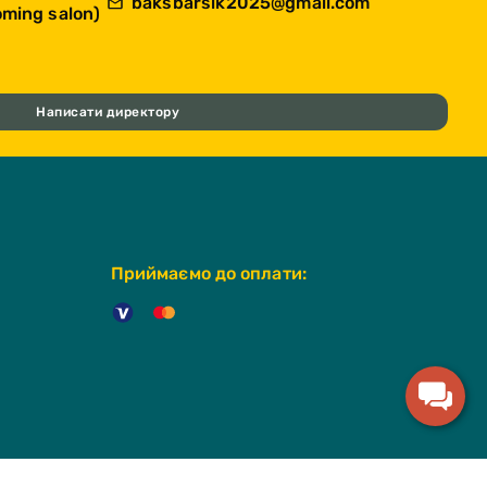
baksbarsik2025@gmail.com
ming salon)
Написати директору
Приймаємо до оплати: