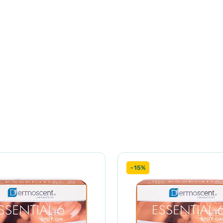
анням натуральних інгредієнтів (алое вера, мікорнізований ове
м.
рше.
та кліщів.
енол (вітамін В5), алантоїн, натуральний ароматизатор.
 собаки. Обережно вітріть засіб по всій поверхні тіла: починаю
й. Не змивайте, зачекайте доки засіб висохне, потім розчешіть
-15%