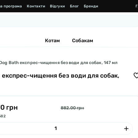
а програма
Контакти
Відгуки
Блог
Бренди
Г
Котам
Собакам
s Dog Bath експрес-чищення без води для собак, 147 мл
h експрес-чищення без води для собак,
70 грн
882.00 грн
582