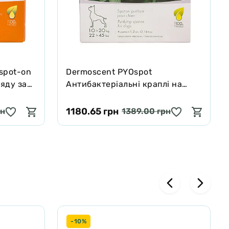
 spot-on
Dermoscent PYOspot
ляду за
Антибактеріальні краплі на
(до 10
холку для собак (10-20 кг)
1180.65 грн
рн
1389.00 грн
-10%