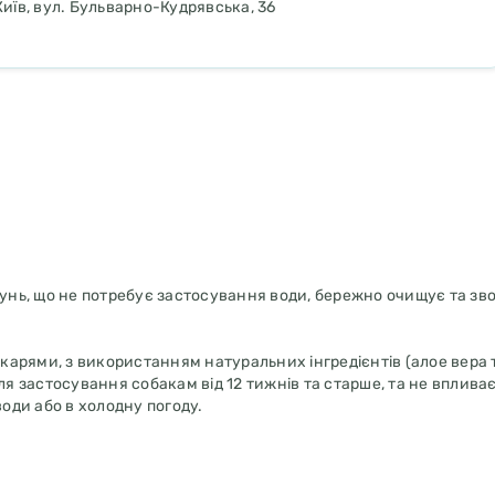
Київ, вул. Бульварно-Кудрявська, 36
пунь, що не потребує застосування води, бережно очищує та зв
рями, з використанням натуральних інгредієнтів (алое вера та
 застосування собакам від 12 тижнів та старше, та не впливає
 води або в холодну погоду.
о не потребує змивання, що допомагає зволожувати шкіру в пере
олодну погоду, під час подорожей або за відсутності води.