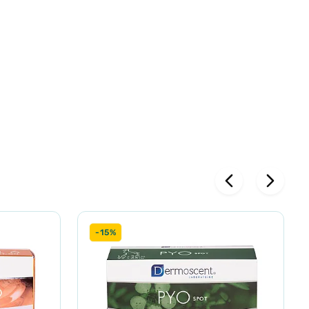
с, олія
чи від
 шерсть.
-15%