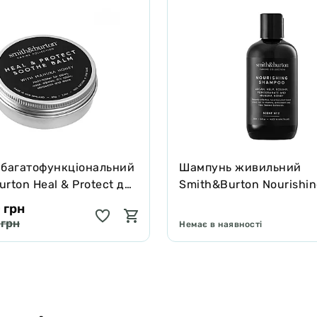
 багатофункціональний
Шампунь живильний
rton Heal & Protect для
Smith&Burton Nourishi
котів зцілює та захищає
Shampoo для довгої, ку
 грн
подвійної шерсті собак
 грн
Немає в наявності