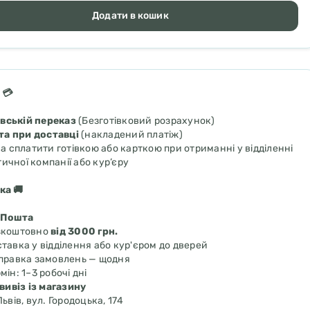
Додати в кошик
 💳
івській переказ
(Безготівковий розрахунок)
та при доставці
(накладений платіж)
 сплатити готівкою або карткою при отриманні у відділенні
тичної компанії або кур’єру
ка 🚚
 Пошта
зкоштовно
від 3000 грн.
тавка у відділення або кур'єром до дверей
правка замовлень — щодня
мін: 1–3 робочі дні
ивіз із магазину
Львів, вул. Городоцька, 174