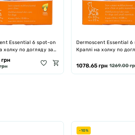
nt Essential 6 spot-on
Dermoscent Essential 6
а холку по догляду за
Краплі на холку по дог
і шерстю собак (20-40
шкірою і шерстю собак 
 грн
кг)
1078.65 грн
1269.00 г
грн
-10%