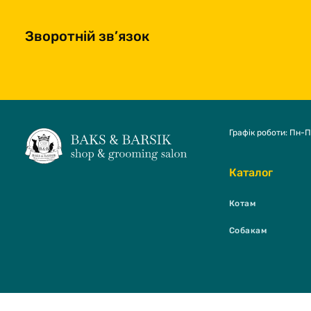
Зворотній зв’язок
Графік роботи: Пн-П
Каталог
Котам
Собакам