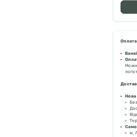
Оплата
Банк
Опла
Можна
логіс
Достав
Нова
Бе
Дос
Від
Тер
Самов
м. 