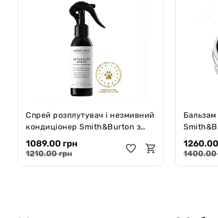
Спрей розплутувач і незмивний
Бальзам
кондиціонер Smith&Burton з
Smith&Bu
протеїнами шовку для шерсті
собак і 
1089.00 грн
1260.00
собак і котів 125 мл
65 г
1210.00 грн
1400.00