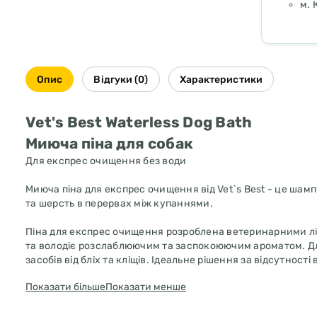
м. 
Опис
Відгуки (0)
Характеристики
Vet's Best Waterless Dog Bath
Миюча піна для собак
Для експрес очищення без води
Миюча піна для експрес очищення від Vet`s Best - це шам
та шерсть в перервах між купаннями.
Піна для експрес очищення розроблена ветеринарними ліка
та володіє розслаблюючим та заспокоюючим ароматом. Для
засобів від бліх та кліщів. Ідеальне рішення за відсутності
Показати більше
Показати менше
Vet's Best Waterless Dog Bath - це формула шампуню, щ
купаннями.
Швидке, просте та зручне рішення для купання собаки вх