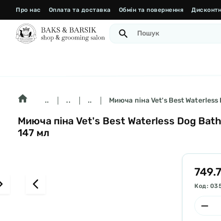
Про нас
Оплата та доставка
Обмін та повернення
Дисконтн
..
..
..
Миюча піна Vet's Best Waterles
Миюча піна Vet's Best Waterless Dog Bat
147 мл
749.
Код: 03