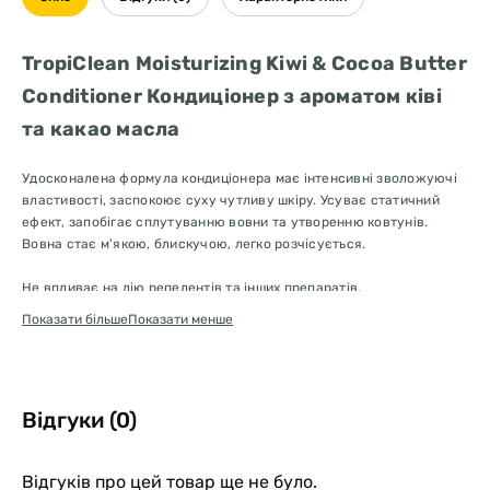
TropiClean Moisturizing Kiwi & Cocoa Butter
Conditioner Кондиціонер з ароматом ківі
та какао масла
Удосконалена формула кондиціонера має інтенсивні зволожуючі
властивості, заспокоює суху чутливу шкіру. Усуває статичний
ефект, запобігає сплутуванню вовни та утворенню ковтунів.
Вовна стає м'якою, блискучою, легко розчісується.
Не впливає на дію репелентів та інших препаратів.
Показати більше
Показати менше
Для собак і кішок усіх порід та вікових груп.
Застосування:
Ретельно намочіть шерсть та шкіру тварини. Масажними рухами
Відгуки (0)
нанесіть кондиціонер на всю поверхню тіла тварини. Залишіть на
2-3 хвилини, потім добре сполосніть. Промийте та повторіть
процедуру при необхідності.
Відгуків про цей товар ще не було.