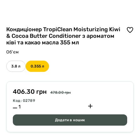
Кондиціонер TropiClean Moisturizing Kiwi
& Cocoa Butter Conditioner з ароматом
ківі та какао масла 355 мл
Об'єм
3.8 л
0.355 л
406.30 грн
478.00 грн
Код: 02789
Додати в кошик