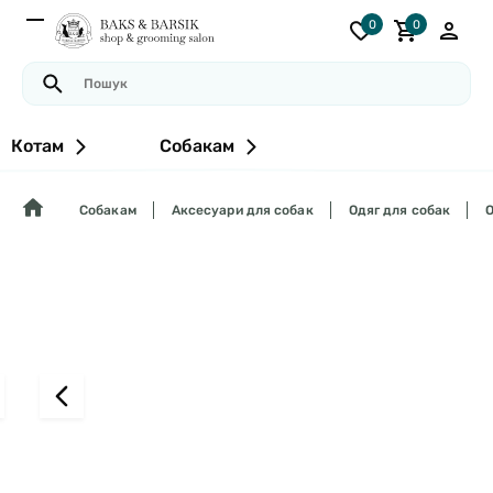
0
0
Котам
Собакам
Собакам
Аксесуари для собак
Одяг для собак
O