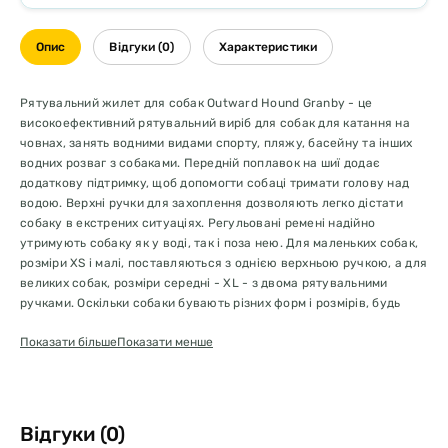
Опис
Відгуки (0)
Характеристики
Рятувальний жилет для собак Outward Hound Granby - це
високоефективний рятувальний виріб для собак для катання на
човнах, занять водними видами спорту, пляжу, басейну та інших
водних розваг з собаками. Передній поплавок на шиї додає
додаткову підтримку, щоб допомогти собаці тримати голову над
водою. Верхні ручки для захоплення дозволяють легко дістати
собаку в екстрених ситуаціях. Регульовані ремені надійно
утримують собаку як у воді, так і поза нею. Для маленьких собак,
розміри XS і малі, поставляються з однією верхньою ручкою, а для
великих собак, розміри середні - XL - з двома рятувальними
ручками. Оскільки собаки бувають різних форм і розмірів, будь
ласка, виберіть відповідний розмір рятувального жилета,
Показати більше
Показати менше
вимірявши обхват собаки по найширшій частині грудної клітки.
Обов'язково візьміть до уваги будь-які інші унікальні риси
(наприклад, великі плечі, довгий тулуб). Рятувальний жилет для
собак Granby доступний у декількох кольорах, щоб відповідати
індивідуальності вашого собаки!
Відгуки (0)