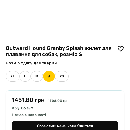
Outward Hound Granby Splash жилет для
плавання для собак, розмір S
Розмір одягу для тварин
XL
L
M
S
ХS
1451.80 грн
1708.00 грн
Код: 06382
Немає в наявності
Сповістити мене, коли зʼявиться