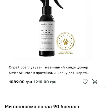
Спрей розплутувач і незмивний кондиціонер
Smith&Burton з протеїнами шовку для шерсті
собак і котів 125 мл
1089.00 грн
1210.00 грн
Ми продаємо понад 90 брендів