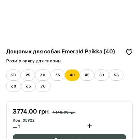
Дощовик для собак Emerald Paikka (40)
Розмір одягу для тварин
20
25
30
35
40
45
50
55
60
65
70
3774.00 грн
4440.00 грн
Код: 05922