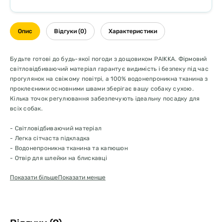
Опис
Відгуки (0)
Характеристики
Будьте готові до будь-якої погоди з дощовиком PAIKKA. Фірмовий
світловідбиваючий матеріал гарантує видимість і безпеку під час
прогулянок на свіжому повітрі, а 100% водонепроникна тканина з
проклеєними основними швами зберігає вашу собаку сухою.
Кілька точок регулювання забезпечують ідеальну посадку для
всіх собак.
- Світловідбиваючий матеріал
- Легка сітчаста підкладка
- Водонепроникна тканина та капюшон
- Отвір для шлейки на блискавці
- Регульований виріз горловини, капюшон, талія, довжина спини
Показати більше
Показати менше
та ремені для ніг
- Основні шви проклеєні
Матеріали
Оболонка: 90% поліестер, 10% TPU