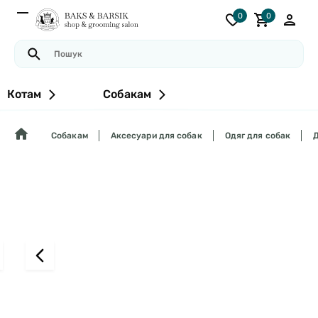
0
0
Котам
Собакам
Собакам
Аксесуари для собак
Одяг для собак
Д