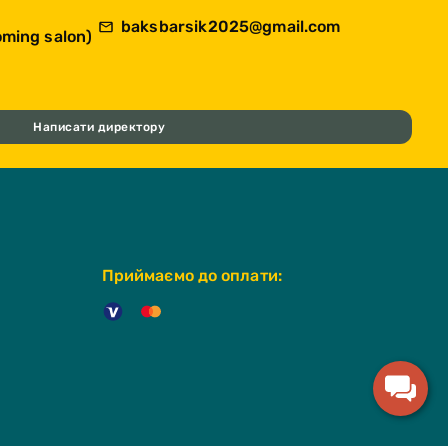
baksbarsik2025@gmail.com
ming salon)
Написати директору
Приймаємо до оплати: