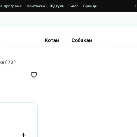
а програма
Контакти
Відгуки
Блог
Бренди
Г
Котам
Собакам
a ( 70 )