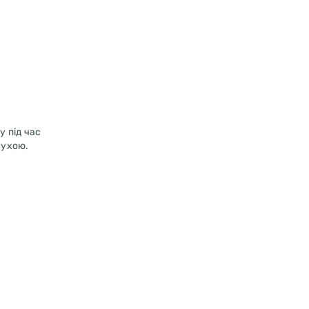
у під час
сухою.