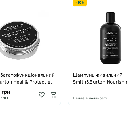
-10%
 багатофункціональний
Шампунь живильний
rton Heal & Protect для
Smith&Burton Nourishi
котів зцілює та захищає
Shampoo для довгої, ку
 грн
подвійної шерсті собак
 грн
Немає в наявності