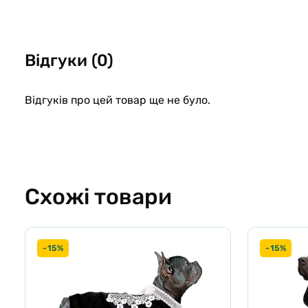
Підкладка: 100% поліестер
Догляд
Машинне прання у холодній воді (30 градусів) на делікат
Відгуки (0)
використовуйте відбілювач, хімічні засоби для прання, не
для прання.
Відгуків про цей товар ще не було.
Схожі товари
-15%
-15%