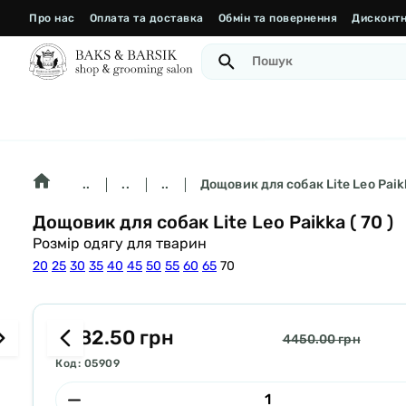
Про нас
Оплата та доставка
Обмін та повернення
Дисконтн
..
..
..
Дощовик для собак Lite Leo Paikk
Дощовик для собак Lite Leo Paikka ( 70 )
Розмір одягу для тварин
20
25
30
35
40
45
50
55
60
65
70
3782.50 грн
4450.00 грн
Код: 05909