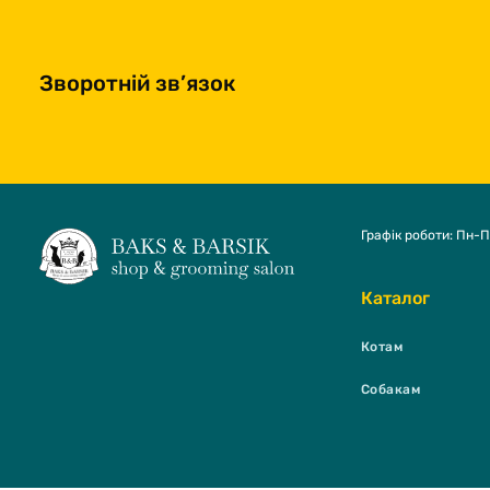
Зворотній зв’язок
Графік роботи: Пн-П
Каталог
Котам
Собакам