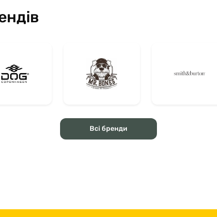
ендів
Всі бренди