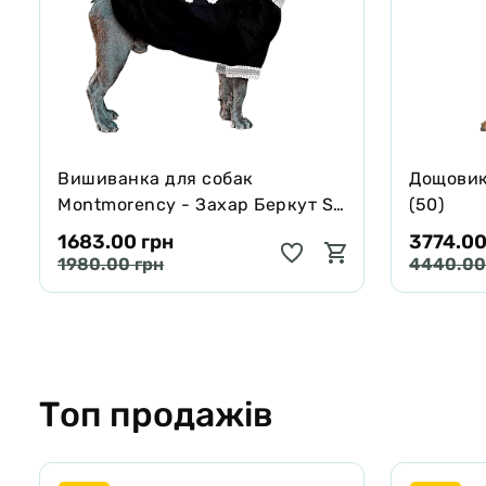
Вишиванка для собак
Дощовик 
Montmorency - Захар Беркут S
(50)
mini чорна
1683.00 грн
3774.00
1980.00 грн
4440.00
Топ продажів