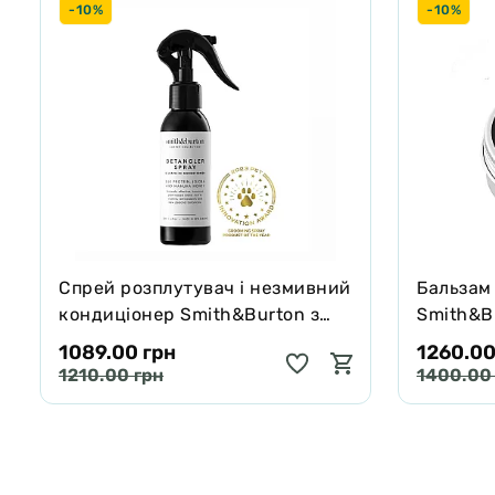
-10%
-10%
Спрей розплутувач і незмивний
Бальзам
кондиціонер Smith&Burton з
Smith&Bu
протеїнами шовку для шерсті
собак і 
1089.00 грн
1260.00
собак і котів 125 мл
65 г
1210.00 грн
1400.00