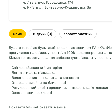
м. Львів, вул. Городоцька, 174
м. Київ, вул. Бульварно-Кудрявська, 36
Опис
Відгуки (0)
Характеристики
Будьте готові до будь-якої погоди з дощовиком PAIKKA. Фі
прогулянок на свіжому повітрі, а 100% водонепроникна 
Кілька точок регулювання забезпечують ідеальну посадку 
- Світловідбиваючий матеріал
- Легка сітчаста підкладка
- Водонепроникна тканина та капюшон
- Отвір для шлейки на блискавці
- Регульований виріз горловини, капюшон, талія, довжина 
- Основні шви проклеєні
Матеріали
Показати більше
Показати менше
Оболонка: 90% поліестер, 10% TPU