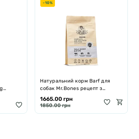
-10%
Натуральний корм Barf для
ng
собак Mr.Bones рецепт з
черявої,
Муфлона 1 кг
1665.00 грн
 250 мл
1850.00 грн