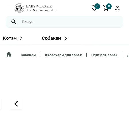
0
0
Котам
Собакам
Собакам
Аксесуари для собак
Одяг для собак
Д