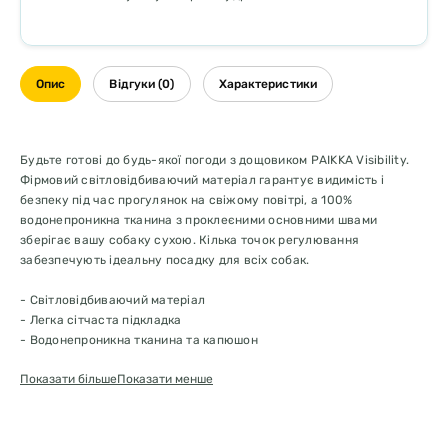
Опис
Відгуки (0)
Характеристики
Будьте готові до будь-якої погоди з дощовиком PAIKKA Visibility.
Фірмовий світловідбиваючий матеріал гарантує видимість і
безпеку під час прогулянок на свіжому повітрі, а 100%
водонепроникна тканина з проклеєними основними швами
зберігає вашу собаку сухою. Кілька точок регулювання
забезпечують ідеальну посадку для всіх собак.
- Світловідбиваючий матеріал
- Легка сітчаста підкладка
- Водонепроникна тканина та капюшон
- Отвір для шлейки на блискавці
Показати більше
Показати менше
- Регульований виріз горловини, капюшон, талія, довжина спини
та ремені для ніг
- Основні шви проклеєні