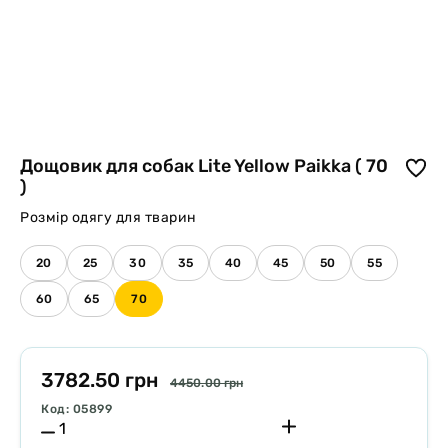
Дощовик для собак Lite Yellow Paikka ( 70
)
Розмір одягу для тварин
20
25
30
35
40
45
50
55
60
65
70
3782.50 грн
4450.00 грн
Код: 05899