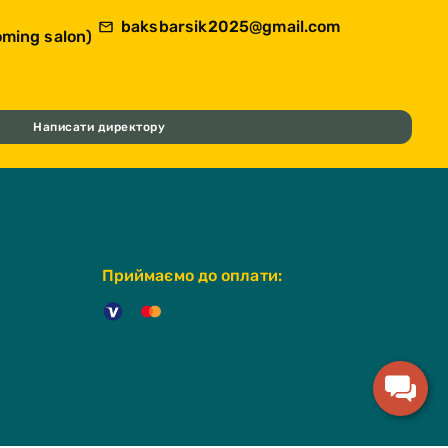
baksbarsik2025@gmail.com
ming salon)
Написати директору
Приймаємо до оплати: