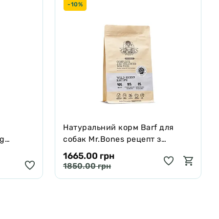
-10%
Натуральний корм Barf для
ng
собак Mr.Bones рецепт з
черявої,
Муфлона 1 кг
1665.00 грн
 250 мл
1850.00 грн