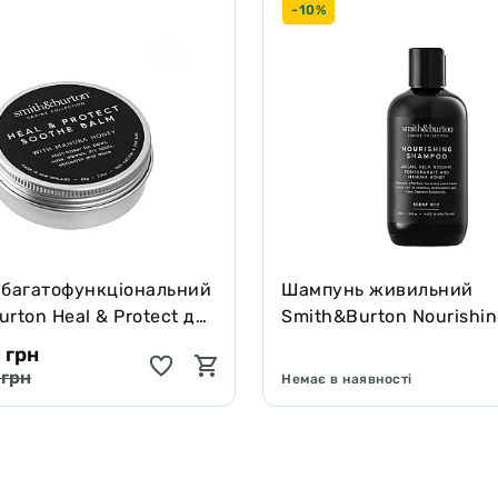
-10%
 багатофункціональний
Шампунь живильний
rton Heal & Protect для
Smith&Burton Nourishi
котів зцілює та захищає
Shampoo для довгої, ку
 грн
подвійної шерсті собак
 грн
Немає в наявності