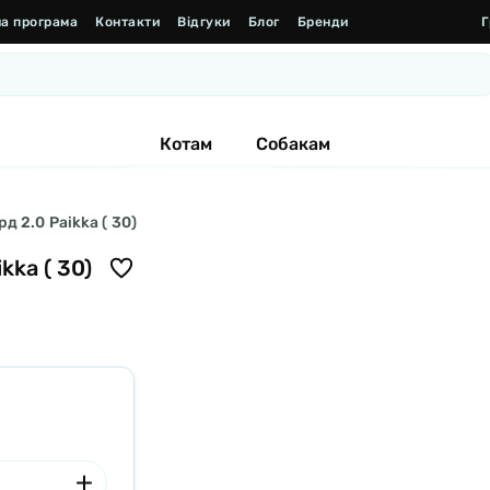
а програма
Контакти
Відгуки
Блог
Бренди
Г
Котам
Собакам
д 2.0 Paikka ( 30)
kka ( 30)