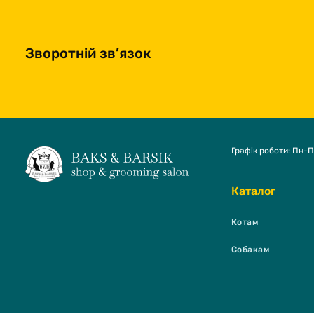
Зворотній зв’язок
Графік роботи: Пн-П
Каталог
Котам
Собакам