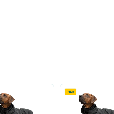
бо делікатному режимі. Прати навиворіт схожими кольорами. Ун
ування або використання пом’якшувачів білизни.
тіть вимірювальну стрічку біля основи шиї вашої собаки, між х
улювати на 5 см.
ло найширшої частини грудей собаки. Розміри, зазначені в та
ку навколо шиї собаки, де зазвичай розташований нашийник.
. Розміри, зазначені в таблиці розмірів, є максимальними.
-15%
Шия
Пояс
10 см - 34 см
23 см - 44 см
10 см - 40 см
29 см - 52 см