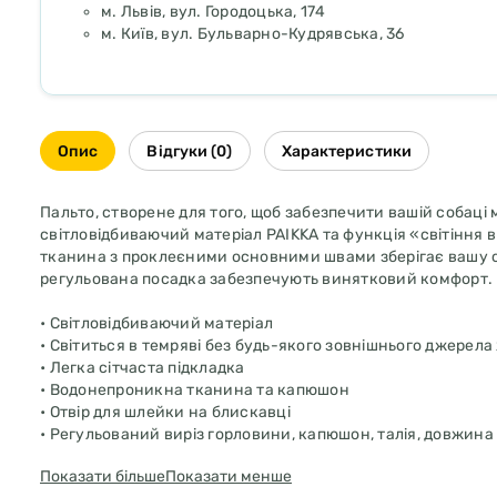
м. Львів, вул. Городоцька, 174
м. Київ, вул. Бульварно-Кудрявська, 36
Опис
Відгуки (0)
Характеристики
Пальто, створене для того, щоб забезпечити вашій собац
світловідбиваючий матеріал PAIKKA та функція «світіння
тканина з проклеєними основними швами зберігає вашу с
регульована посадка забезпечують винятковий комфорт.
• Світловідбиваючий матеріал
• Світиться в темряві без будь-якого зовнішнього джерела
• Легка сітчаста підкладка
• Водонепроникна тканина та капюшон
• Отвір для шлейки на блискавці
• Регульований виріз горловини, капюшон, талія, довжина
• Основні шви проклеєні
Показати більше
Показати менше