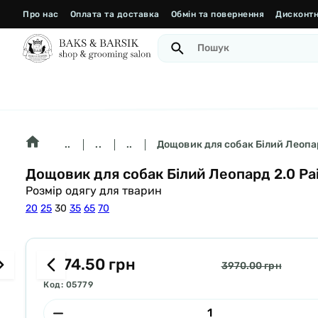
Про нас
Оплата та доставка
Обмін та повернення
Дисконтн
..
..
..
Дощовик для собак Білий Леопар
Дощовик для собак Білий Леопард 2.0 Pai
Розмір одягу для тварин
20
25
30
35
65
70
3374.50 грн
3970.00 грн
Код: 05779