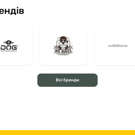
ендів
Всі бренди