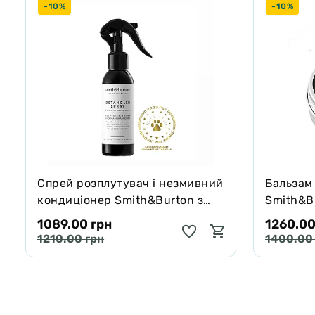
-10%
-10%
Спрей розплутувач і незмивний
Бальзам
кондиціонер Smith&Burton з
Smith&Bu
протеїнами шовку для шерсті
собак і 
1089.00 грн
1260.00
собак і котів 125 мл
65 г
1210.00 грн
1400.00