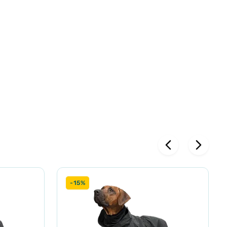
икайте
олкою, і
блиці
-15%