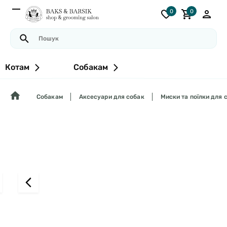
0
0
Котам
Собакам
Собакам
Аксесуари для собак
Миски та поїлки для 