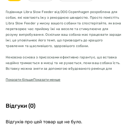
Годівниця Libra Slow Feeder від DOG Copenhagen розроблена для
собак, які ковтають їжу з рекордною швидкістю. Просто помістіть
Libra Slow Feeder у миску вашого собаки та спостерігайте, як вона
перетворює час прийому їжі на веселе та стимулююче для
розуму випробування. Оскільки ваш собака має працювати заради
їжі, це уповільнює його темп, що призводить до кращого
травлення та щасливішого, здоровішого собаки.
Нековзка основа з присосками ефективно гарантує, що вставка
надійно тримається в мисці та не рухається, поки ваш собака їсть.
Вставку можна зняти за допомогою вбудованого ремінця для
зручного використання та очищення.
Показати більше
Показати менше
Годівниця Libra Slowfeeder доступна у трьох різних розмірах, щоб
бути сумісною з асортиментом мисок Dog Copenhagen для собак.
Уповільнює швидкість, з якою ваша собака їсть
Перетворіть час прийому їжі на стимулюючий виклик для
Відгуки (0)
розуму
Виготовлено з харчового силікону
Сумісний з усіма мисками Dog Copenhagen для собак
Відгуків про цей товар ще не було.
Нековзна основа