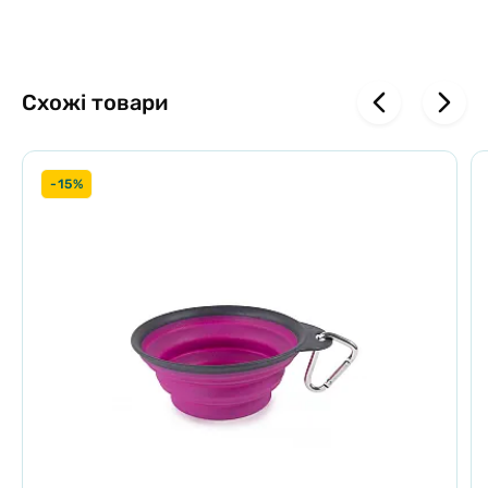
смаколиків з килимка.
УНІВЕРСАЛЬНО ПРИ БУДЬ-ЯКИХ ВИДАХ СТРЕСУ:
Схожі товари
Килимок Dexas Snack&Distract можна
використовувати в період різних стресових
-15%
ситуацій, наприклад під час візиту до
ветеринарного лікаря, купання, підстригання
кігтів, відновлення після травм та допомагає
знизити стрес під час гучних звуків (грім,
феєрверки).
ІННОВАЦІЙНИЙ ДИЗАЙН:
Килимок Snack&Distract має інноваційний дизайн,
що складається зі спеціального жолобка для
збору залишків їжі та слини, виступів з