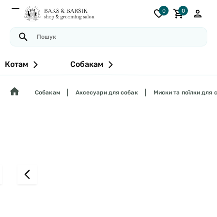
0
0
Котам
Собакам
Собакам
Аксесуари для собак
Миски та поїлки для 