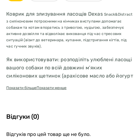
Коврик для злизування ласощів Dexas
Snack&Distract
з силіконовим потроєними на кінчиках виступами допомагає
собакам та котам впоратись з тривогою, нудьгою, забезпечує
активне дозвілля та відволікає вихованця під час стресових
ситуацій (візит до ветеринара, купання, підстригання кігтів, під
час гучних звуків).
Як використовувати: розподіліть улюблені ласощі
вашого собаки по всій довжині м’яких
силіконових щетинок (арахісове масло або йогурт
підійдуть як найкраще).
Показати більше
Показати менше
ВІДЧУТТЯ СПОКОЮ:
Килимок ДЕКСАС для ласощів та відволікання
Відгуки (0)
уваги допомагає заспокоїти вихованця та сприяє
продукції ендорфінів (гормонів щастя) під час
Відгуків про цей товар ще не було.
злизування