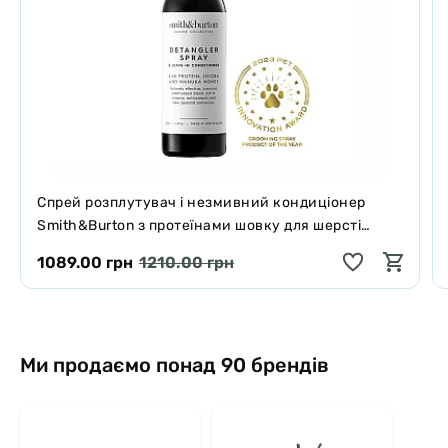
подорожей, просто прикріпіть килимок на
внутрішню поверхню скла автомобіля.
Як використовувати: розподіліть улюблені ласощі
вашого собаки по всій довжині м’яких
силіконових щетинок (арахісове масло або йогурт
підійдуть як найкраще).
Спрей розплутувач і незмивний кондиціонер
Smith&Burton з протеїнами шовку для шерсті
Країна виробник: Китай
собак і котів 125 мл
1089.00 грн
1210.00 грн
Ми продаємо понад 90 брендів