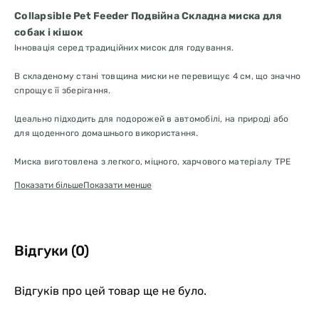
Collapsible Pet Feeder Подвійна Складна миска для
собак і кішок
Інновація серед традиційних мисок для годування.
В складеному стані товщина миски не перевищує 4 см, що значно
спрощує її зберігання.
Ідеально підходить для подорожей в автомобілі, на природі або
для щоденного домашнього використання.
Миска виготовлена з легкого, міцного, харчового матеріалу TPE
(термопластичний еластомер), який легко миється як в
Показати більше
Показати менше
посудомийній машині, так і вручну навіть в складеному стані.
Миски представлені в трьох варіантах розмірів, тому ви з легкістю
підберете потрібний обсяг для Вашого вихованця.
Відгуки (0)
Низько-пористий матеріал не вбирає запах.
Відгуків про цей товар ще не було.
Обсяг великої миски становить 1,2 л, що ідеально підходить навіть
для собак великих і гігантських порід (кане-корсо, доги,
зенненхунд, мастіфи).