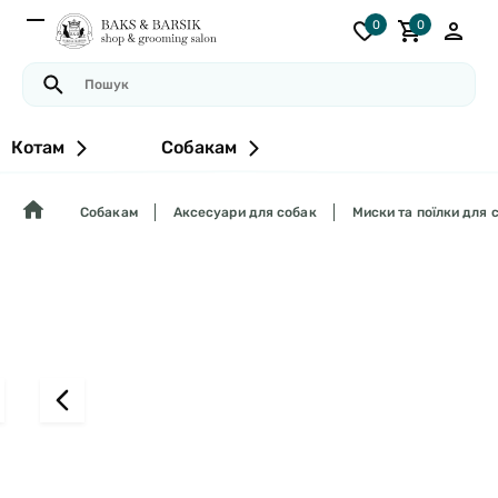
0
0
Котам
Собакам
Собакам
Аксесуари для собак
Миски та поїлки для 