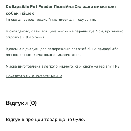
Collapsible Pet Feeder Подвійна Складна миска для
собак і кішок
Інновація серед традиційних мисок для годування.
В складеному стані товщина миски не перевищує 4 см, що значно
спрощує її зберігання.
Ідеально підходить для подорожей в автомобілі, на природі або
для щоденного домашнього використання.
Миска виготовлена з легкого, міцного, харчового матеріалу TPE
(термопластичний еластомер), який легко миється як в
Показати більше
Показати менше
посудомийній машині, так і вручну навіть в складеному стані.
Миски представлені в трьох варіантах розмірів, тому ви з легкістю
підберете потрібний обсяг для Вашого вихованця.
Відгуки (0)
Низько-пористий матеріал не вбирає запах.
Відгуків про цей товар ще не було.
Обсяг великої миски становить 1,2 л, що ідеально підходить навіть
для собак великих і гігантських порід (кане-корсо, доги,
зенненхунд, мастіфи).