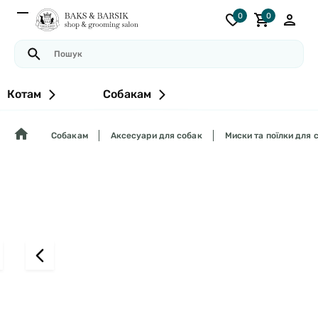
0
0
Котам
Собакам
Собакам
Аксесуари для собак
Миски та поїлки для 