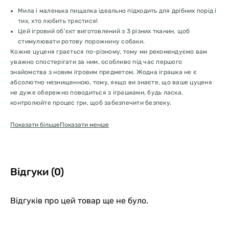
Мила і маленька пищалка ідеально підходить для дрібних порід і
тих, хто любить трястися!
Цей ігровий об'єкт виготовлений з 3 різних тканин, щоб
стимулювати ротову порожнину собаки.
Кожне цуценя грається по-різному, тому ми рекомендуємо вам
уважно спостерігати за ним, особливо під час першого
знайомства з новим ігровим предметом. Жодна іграшка не є
абсолютно незнищенною, тому, якщо ви знаєте, що ваше цуценя
не дуже обережно поводиться з іграшками, будь ласка,
контролюйте процес гри, щоб забезпечити безпеку.
Показати більше
Показати менше
Відгуки (0)
Відгуків про цей товар ще не було.