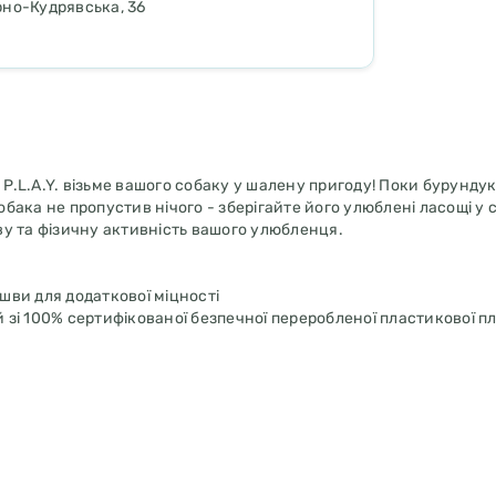
арно-Кудрявська, 36
ід P.L.A.Y. візьме вашого собаку у шалену пригоду! Поки бурунду
ака не пропустив нічого - зберігайте його улюблені ласощі у 
у та фізичну активність вашого улюбленця.
шви для додаткової міцності
 зі 100% сертифікованої безпечної переробленої пластикової 