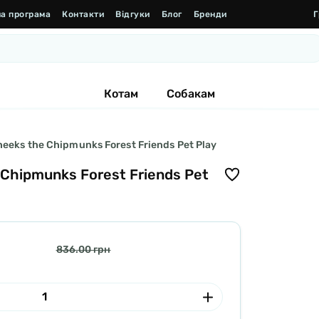
а програма
Контакти
Відгуки
Блог
Бренди
Г
Котам
Собакам
eeks the Chipmunks Forest Friends Pet Play
 Chipmunks Forest Friends Pet
836.00 грн