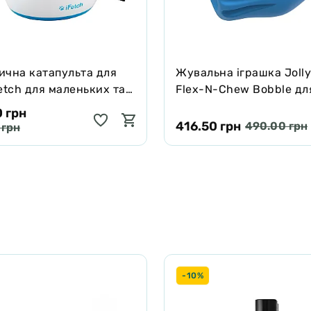
ична катапульта для
Жувальна іграшка Jolly
etch для маленьких та
Flex-N-Chew Bobble дл
 порід
зелена, 6.5 см
 грн
416.50 грн
490.00 грн
 грн
-10%