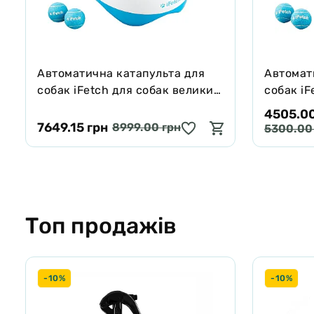
Автоматична катапульта для
Автомат
собак iFetch для собак великих
собак iF
порід
середніх
4505.00
7649.15 грн
8999.00 грн
5300.00
Топ продажів
-10%
-10%