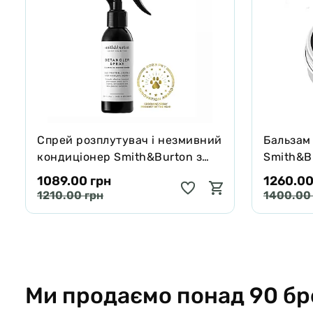
Спрей розплутувач і незмивний
Бальзам
кондиціонер Smith&Burton з
Smith&Bu
протеїнами шовку для шерсті
собак і 
1089.00 грн
1260.00
собак і котів 125 мл
65 г
1210.00 грн
1400.00
Ми продаємо понад 90 бр