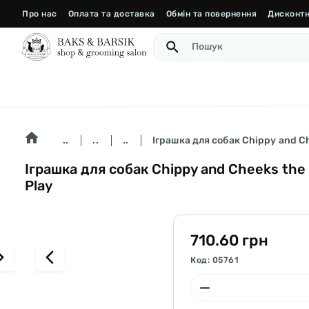
Про нас
Оплата та доставка
Обмін та повернення
Дисконтн
..
..
..
Іграшка для собак Chippy and Ch
Іграшка для собак Chippy and Cheeks the
Play
710.60 грн
Код: 05761