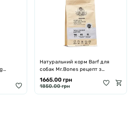
Натуральний корм Barf для
ng
собак Mr.Bones рецепт з
черявої,
Муфлона 1 кг
1665.00 грн
 250 мл
1850.00 грн