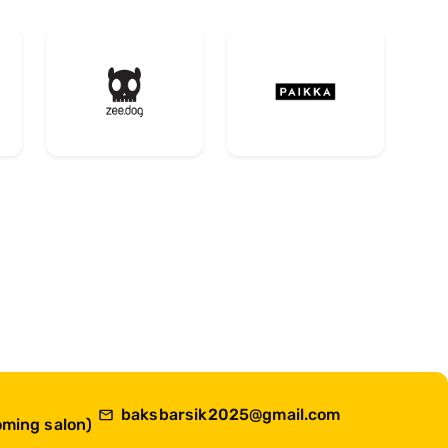
baksbarsik2025@gmail.com
ming salon)