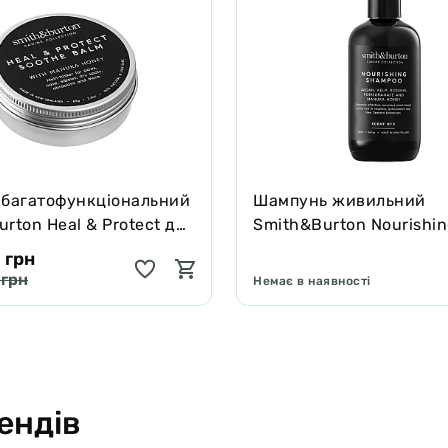
 багатофункціональний
Шампунь живильний
rton Heal & Protect для
Smith&Burton Nourishi
котів зцілює та захищає
Shampoo для довгої, ку
 грн
подвійної шерсті собак
 грн
Немає в наявності
ендів