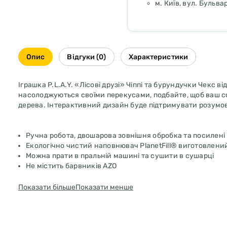
м. Київ, вул. Бульв
Опис
Відгуки (0)
Характеристики
Іграшка P.L.A.Y. «Лісові друзі» Чіппі та бурундучки Чекс в
насолоджуються своїми перекусами, подбайте, щоб ваш соб
дерева. Інтерактивний дизайн буде підтримувати розумов
Ручна робота, двошарова зовнішня обробка та посилені 
Екологічно чистий наповнювач PlanetFill® виготовлений
Можна прати в пральній машині та сушити в сушарці
Не містить барвників AZO
Показати більше
Показати менше