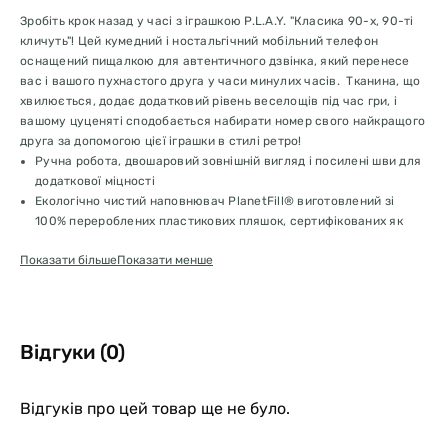
Зробіть крок назад у часі з іграшкою P.L.A.Y. "Класика 90-х, 90-ті
кличуть"! Цей кумедний і ностальгічний мобільний телефон
оснащений пищалкою для автентичного дзвінка, який перенесе
вас і вашого пухнастого друга у часи минулих часів. Тканина, що
хвилюється, додає додатковий рівень веселощів під час гри, і
вашому цуценяті сподобається набирати номер свого найкращого
друга за допомогою цієї іграшки в стилі ретро!
Ручна робота, двошаровий зовнішній вигляд і посилені шви для
додаткової міцності
Екологічно чистий наповнювач PlanetFill® виготовлений зі
100% перероблених пластикових пляшок, сертифікованих як
безпечні після споживання
Показати більше
Показати менше
Можна прати в пральній машині та сушити в сушарці
Не містить барвників AZO
Відгуки (0)
Відгуків про цей товар ще не було.