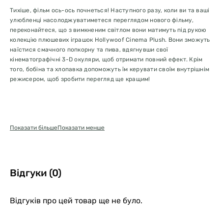
Тихіше, фільм ось-ось почнеться! Наступного разу, коли ви та ваші
улюбленці насолоджуватиметеся переглядом нового фільму,
переконайтеся, що з вимкненим світлом вони матимуть під рукою
колекцію плюшевих іграшок Hollywoof Cinema Plush. Вони зможуть
наїстися смачного попкорну та пива, вдягнувши свої
кінематографічні 3-D окуляри, щоб отримати повний ефект. Крім
того, бобіна та хлопавка допоможуть їм керувати своїм внутрішнім
режисером, щоб зробити перегляд ще кращим!
Ручна робота, двошарова зовнішня обробка та посилені шви
Показати більше
Показати менше
для додаткової міцності
Екологічно чистий наповнювач PlanetFill® виготовлений зі
100% перероблених пластикових пляшок, сертифікованих як
безпечні після споживання
Можна прати в пральній машині та сушити в сушарці
Відгуки (0)
Не містить барвників AZO
Усі іграшки відповідають однаковим суворим стандартам якості
для виробництва товарів для немовлят та дітей. Відповідають
Відгуків про цей товар ще не було.
вимогам стандартів безпеки іграшок EN71 - частина 1, 2, 3 і 9 (ЄС),
ASTM F963 (США) та REACH - SVHC