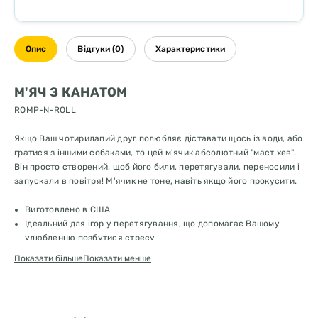
Опис
Відгуки (0)
Характеристики
М'ЯЧ З КАНАТОМ
ROMP-N-ROLL
Якщо Ваш чотирилапий друг полюбляє діставати щось із води, або
гратися з іншими собаками, то цей м'ячик абсолютний "маст хев".
Він просто створений, щоб його били, перетягували, переносили і
запускали в повітря! М'ячик не тоне, навіть якщо його прокусити.
Виготовлено в США
Ідеальний для ігор у перетягування, що допомагає Вашому
улюбленцю позбутися стресу
Тікає - Спонукає до здорових фізичних вправ та ігор
Показати більше
Показати менше
Плаває - ідеально підходить для апортування у воді.
З ароматом ванілі
Виготовлений з Jolly Flex Material + котон
РОЗМІР ІГРАШКИ: