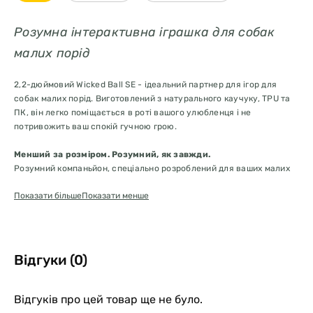
Розумна інтерактивна іграшка для собак
малих порід
2,2-дюймовий Wicked Ball SE - ідеальний партнер для ігор для
собак малих порід. Виготовлений з натурального каучуку, TPU та
ПК, він легко поміщається в роті вашого улюбленця і не
потривожить ваш спокій гучною грою.
Менший за розміром. Розумний, як завжди.
Розумний компаньйон, спеціально розроблений для ваших малих
собак та цуценят.
Показати більше
Показати менше
Міцніший та безпечніший
Виготовлений з натурального каучуку, який довговічніший і
створює менше шуму. (Поради щодо правильної взаємодії
допоможуть подовжити термін його служби).
Відгуки (0)
3 режими взаємодії
Перемикайтеся між трьома режимами, щоб задовольнити різні
Відгуків про цей товар ще не було.
стилі гри як полохливих, так і активних собак.