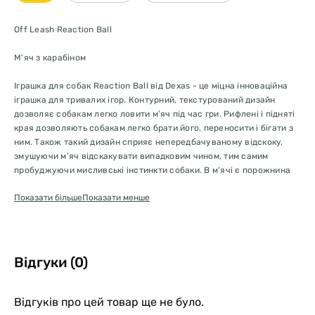
Off Leash Reaction Ball
М'яч з карабіном
Іграшка для собак Reaction Ball від Dexas - це міцна інноваційна
іграшка для тривалих ігор. Контурний, текстурований дизайн
дозволяє собакам легко ловити м'яч під час гри. Рифлені і підняті
края дозволяють собакам легко брати його, переносити і бігати з
ним. Також такий дизайн сприяє непередбачуваному відскоку,
змушуючи м'яч відскакувати випадковим чином, тим самим
пробуджуючи мисливські інстинкти собаки. В м'ячі є порожнина
для ласощів, які стануть у нагоді під час ігор з заохоченням.
Показати більше
Показати менше
Reaction Ball є частиною колекції іграшок для собак Dexas Off-
Leash. Колекція пропонує іграшки з унікальним дизайном
кріплення на повідку, який дозволяє господарям брати з собою на
прогулянку улюблену іграшку свого пса, не займаючи при цьому
руки. Кожна іграшка Dexas Off Leash прикріплюється до повідця за
Відгуки (0)
допомогою карабіна з інноваційним ключем, який може
прикріплювати або відкріплювати іграшку. Просто прикріпіть
карабін до повідця, вставте ключ від карабіна в іграшку, поверніть
Відгуків про цей товар ще не було.
і все готово! У зворотньому порядку від'єднайте іграшку, щоб