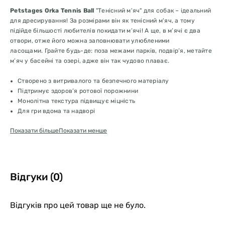
Petstages Orka Tennis Ball
"Тенісний м'яч" для собак – ідеальний
для дресирування! За розмірами він як тенісний м'яч, а тому
підійде більшості любителів покидати м’ячі! А ще, в м’ячі є два
отвори, отже його можна заповнювати улюбленими
ласощами. Грайте будь-де: поза межами парків, подвір’я, метайте
м’яч у басейні та озері, адже він так чудово плаває.
Створено з витривалого та безпечного матеріалу
Підтримує здоров’я ротової порожнини
Монолітна текстура підвищує міцність
Для гри вдома та надворі
Зі схованкою для ласощів
Показати більше
Показати менше
Діаметр
: 6 см
Відгуки (0)
Відгуків про цей товар ще не було.