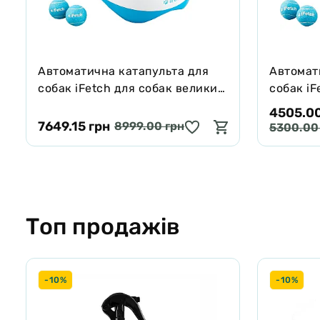
Автоматична катапульта для
Автомат
собак iFetch для собак великих
собак iF
порід
середніх
4505.00
7649.15 грн
8999.00 грн
5300.00
Топ продажів
-10%
-10%