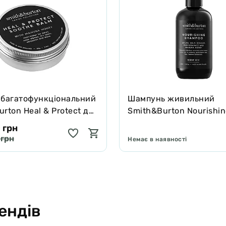
 багатофункціональний
Шампунь живильний
rton Heal & Protect для
Smith&Burton Nourishi
котів зцілює та захищає
Shampoo для довгої, ку
 грн
подвійної шерсті собак
 грн
Немає в наявності
ендів