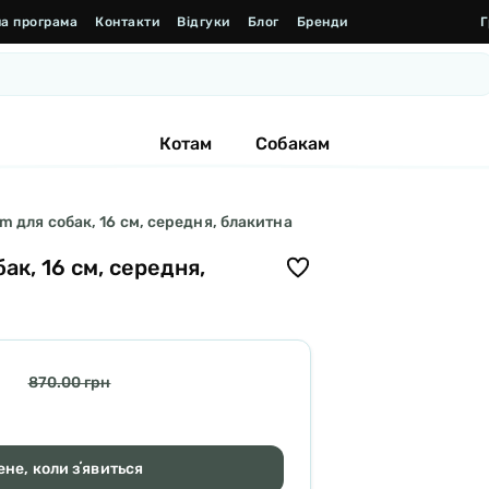
а програма
Контакти
Відгуки
Блог
Бренди
Г
Котам
Собакам
 для собак, 16 см, середня, блакитна
к, 16 см, середня,
870.00 грн
не, коли зʼявиться