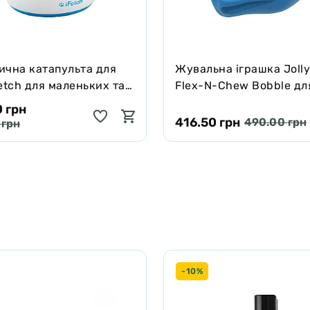
ична катапульта для
Жувальна іграшка Jolly
etch для маленьких та
Flex-N-Chew Bobble дл
 порід
зелена, 6.5 см
 грн
416.50 грн
490.00 грн
 грн
-10%