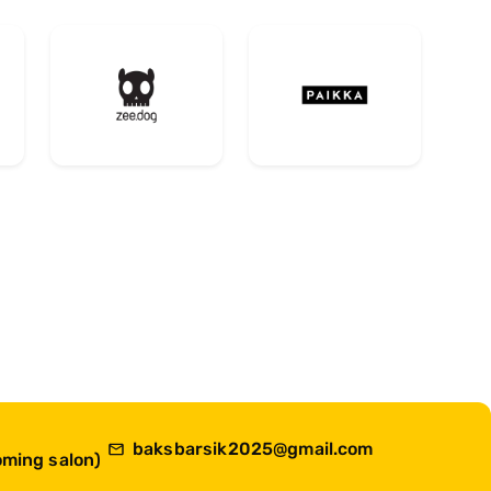
baksbarsik2025@gmail.com
ming salon)