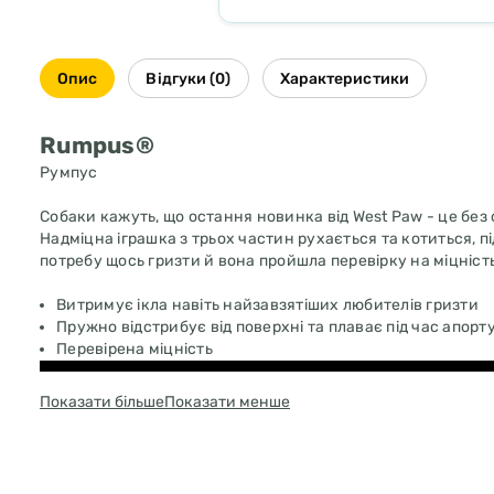
Опис
Відгуки (0)
Характеристики
Rumpus®
Румпус
Собаки кажуть, що остання новинка від West Paw - це без
Надміцна іграшка з трьох частин рухається та котиться, п
потребу щось гризти й вона пройшла перевірку на міцніс
Витримує ікла навіть найзавзятіших любителів гризти
Пружно відстрибує від поверхні та плаває під час апорт
Перевірена міцність
Показати більше
Показати менше