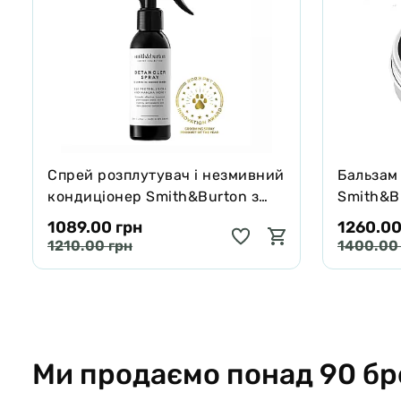
Спрей розплутувач і незмивний
Бальзам
кондиціонер Smith&Burton з
Smith&Bu
протеїнами шовку для шерсті
собак і 
1089.00 грн
1260.00
собак і котів 125 мл
65 г
1210.00 грн
1400.00
Ми продаємо понад 90 бр