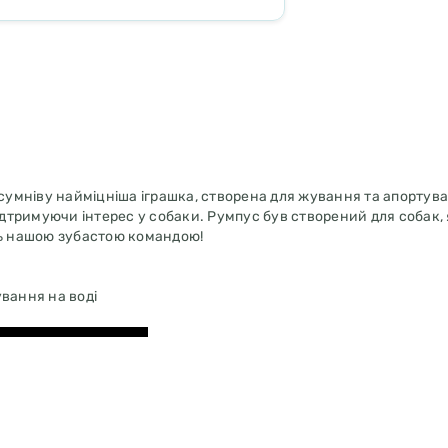
 сумніву найміцніша іграшка, створена для жування та апортув
ідтримуючи інтерес у собаки. Румпус був створений для собак, 
ть нашою зубастою командою!
ування на воді