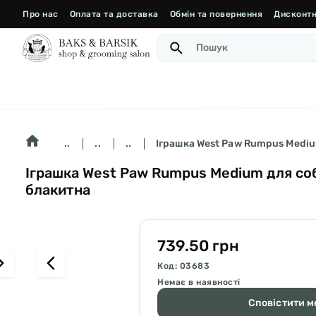
Про нас
Оплата та доставка
Обмін та повернення
Дисконтн
..
..
..
Іграшка West Paw Rumpus Medium
Іграшка West Paw Rumpus Medium для соба
блакитна
739.50 грн
Код: 03683
Немає в наявності
Сповістити ме