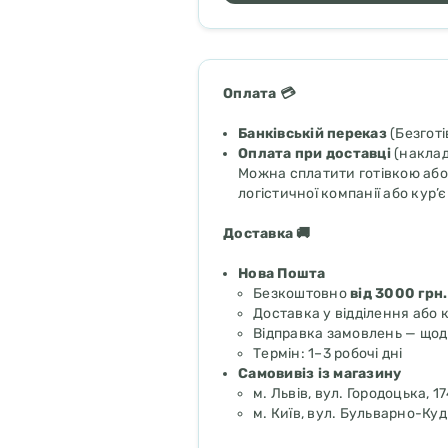
Оплата 💳
Банківській переказ
(Безгот
Оплата при доставці
(наклад
Можна сплатити готівкою або 
логістичної компанії або кур’
Доставка 🚚
Нова Пошта
Безкоштовно
від 3000 грн.
Доставка у відділення або 
Відправка замовлень — що
Термін: 1–3 робочі дні
Самовивіз із магазину
м. Львів, вул. Городоцька, 1
м. Київ, вул. Бульварно-Куд