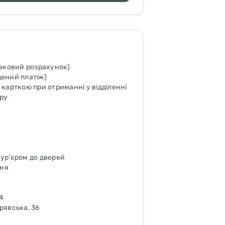
івковий розрахунок)
ений платіж)
карткою при отриманні у відділенні
єру
кур'єром до дверей
дня
74
рявська, 36