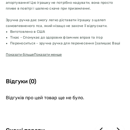
апортування! Цю іграшку не потрібно надувати, вона просто
пливе в повітрі і шалено скаче при приземленні.
Зручна ручка дає змогу легко діставати іграшку з щелеп
самовпевненого пса, який нізащо не захоче її відпускати.
Виготовлено в США
Тікає - Спонукає до здорових фізичних вправ та ігор
Переноситься - зручна ручка для перенесення (залишає Ваші
руки чистими від слини)
Показати більше
Показати менше
Плаває - ідеально підходить для апортування у воді.
Не здувається
З ароматом ванілі
Виготовлений з Jolly Flex Material
Відгуки (0)
Відгуків про цей товар ще не було.