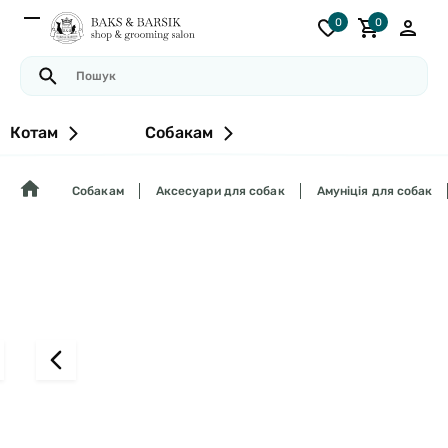
0
0
Котам
Собакам
Собакам
Аксесуари для собак
Амуніція для собак