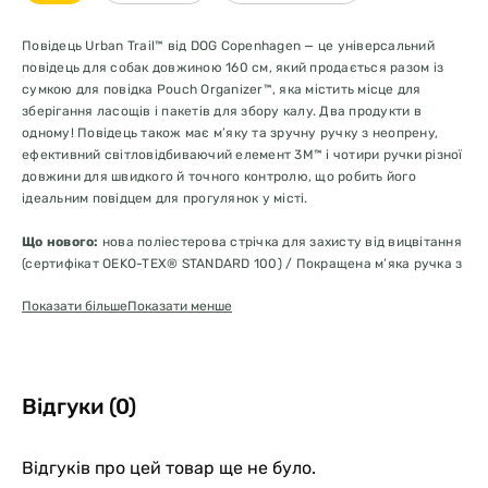
Повідець Urban Trail™ від DOG Copenhagen — це універсальний
повідець для собак довжиною 160 см, який продається разом із
сумкою для повідка Pouch Organizer™, яка містить місце для
зберігання ласощів і пакетів для збору калу. Два продукти в
одному! Повідець також має м’яку та зручну ручку з неопрену,
ефективний світловідбиваючий елемент 3M™ і чотири ручки різної
довжини для швидкого й точного контролю, що робить його
ідеальним повідцем для прогулянок у місті.
Що нового:
нова поліестерова стрічка для захисту від вицвітання
(сертифікат OEKO-TEX® STANDARD 100) / Покращена м’яка ручка з
неопрену для кращого комфорту / Перероблена сумка на повідку
Показати більше
Показати менше
Pouch Organizer із покращеною функціональністю та зовнішнім
виглядом.
Специфікація
Універсальний повідець для собак довжиною 160 см із м’якої
Відгуки (0)
поліестерової стрічки
Включає сумку на повідку Pouch Organizer™, призначену для
перенесення ласощів і пакетів для випорожнень
Відгуків про цей товар ще не було.
Чотири різні ручки руху для точного та надійного контролю